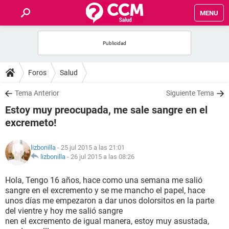
MENU
INICIO
FOROS
Foros
Salud
SALUD
Tema Anterior
Siguiente Tema
Estoy muy preocupada, me sale sangre en el
FAMILIA
excremeto!
NUTRICIÓN
lizbonilla
- 25 jul 2015 a las 21:01
lizbonilla
-
26 jul 2015 a las 08:26
BIENESTAR
Hola, Tengo 16 años, hace como una semana me salió
sangre en el excremento y se me mancho el papel, hace
SEXUALIDAD
unos días me empezaron a dar unos dolorsitos en la parte
del vientre y hoy me salió sangre
nen el excremento de igual manera, estoy muy asustada,
GLOSARIO