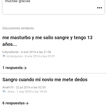
muchas gracias
Discusiones similares
me masturbo y me salio sangre y tengo 13
años...
katyvaliente
-
6 ene 2014 a las 21:06
A.Herquinio
-
8 ene 2014 a las 05:57
1 respuesta
Sangro cuando mi novio me mete dedos
Anahi70
-
22 jul 2016 a las 02:53
Jeisa
-
1 sep 2023 a las 18:24
6 respuestas