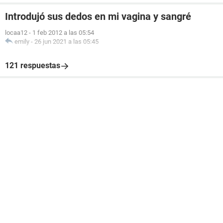
Introdujó sus dedos en mi vagina y sangré
locaa12
-
1 feb 2012 a las 05:54
emily
-
26 jun 2021 a las 05:45
121 respuestas