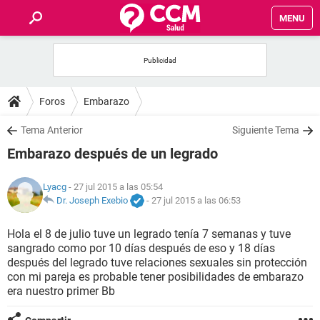
MENU
INICIO
FOROS
Foros
Embarazo
SALUD
Tema Anterior
Siguiente Tema
Embarazo después de un legrado
FAMILIA
Lyacg
- 27 jul 2015 a las 05:54
NUTRICIÓN
Dr. Joseph Exebio
-
27 jul 2015 a las 06:53
Hola el 8 de julio tuve un legrado tenía 7 semanas y tuve
BIENESTAR
sangrado como por 10 días después de eso y 18 días
después del legrado tuve relaciones sexuales sin protección
SEXUALIDAD
con mi pareja es probable tener posibilidades de embarazo
era nuestro primer Bb
GLOSARIO