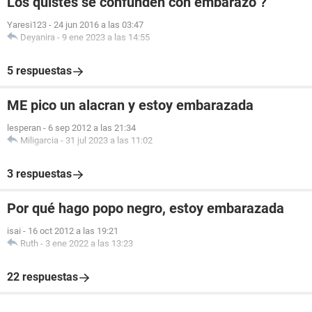
Los quistes se confunden con embarazo ?
Yaresi123
-
24 jun 2016 a las 03:47
Deyanira
-
9 ene 2023 a las 14:55
5 respuestas
ME pico un alacran y estoy embarazada
lesperan
-
6 sep 2012 a las 21:34
Miligarcia
-
31 jul 2023 a las 11:02
3 respuestas
Por qué hago popo negro, estoy embarazada
isai
-
16 oct 2012 a las 19:21
Ruth
-
3 ene 2022 a las 13:23
22 respuestas