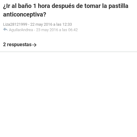
¿Ir al baño 1 hora después de tomar la pastilla
anticonceptiva?
Liza28121999
-
22 may 2016 a las 12:33
AguilarAndrea
-
23 may 2016 a las 06:42
2 respuestas