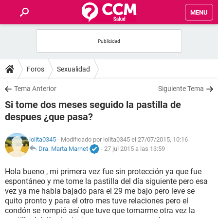
MENU
INICIO
FOROS
Foros
Sexualidad
SALUD
Tema Anterior
Siguiente Tema
Si tome dos meses seguido la pastilla de
FAMILIA
despues ¿que pasa?
NUTRICIÓN
lolita0345
- Modificado por lolita0345 el 27/07/2015, 10:16
Dra. Marta Marnet
-
27 jul 2015 a las 13:59
BIENESTAR
Hola bueno , mi primera vez fue sin protección ya que fue
espontáneo y me tome la pastilla del día siguiente pero esa
SEXUALIDAD
vez ya me había bajado para el 29 me bajo pero leve se
quito pronto y para el otro mes tuve relaciones pero el
condón se rompió así que tuve que tomarme otra vez la
GLOSARIO