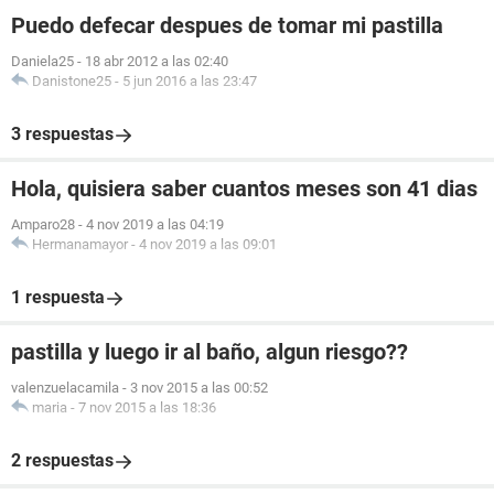
Puedo defecar despues de tomar mi pastilla
Daniela25
-
18 abr 2012 a las 02:40
Danistone25
-
5 jun 2016 a las 23:47
3 respuestas
Hola, quisiera saber cuantos meses son 41 dias
Amparo28
-
4 nov 2019 a las 04:19
Hermanamayor
-
4 nov 2019 a las 09:01
1 respuesta
pastilla y luego ir al baño, algun riesgo??
valenzuelacamila
-
3 nov 2015 a las 00:52
maria
-
7 nov 2015 a las 18:36
2 respuestas