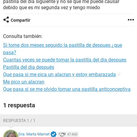
pastilla del día siguiente y no se que me puede causar
debido que es mi segunda vez y tengo miedo
Compartir
Consulta también:
Si tome dos meses seguido la pastilla de despues ¿que
pasa?
Cuantas veces se puede tomar la pastilla del dia despues
Pastilla del dia después
Que pasa si me pica un alacran y estoy embarazada
✓
Me pico un alacran
Que pasa si se me olvido tomar una pastilla anticonceptiva
1 respuesta
RESPUESTA 1 / 1
Dra. Marta Marnet
47.660