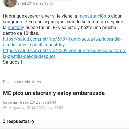
27 jul 2015 a las 13:59
Habrá que esperar a ver si te viene la
menstruación
o algún
sangrado. Pero que sepas que cuando se toma tan seguido
la
postday
puede fallar...REvisa esto y hazte una prueba
dentro de 10 días.
https://salud.ccm.net/faq/6797-como-actua-la-pildora-del-
dia-despues-o-pastilla-postday
https://salud.ccm.net/faq/3309-con-que-frecuencia-se-toma-
la-pastilla-del-dia-despues
Saludos !
Discusiones similares
ME pico un alacran y estoy embarazada
lesperan
-
6 sep 2012 a las 21:34
Miligarcia
-
31 jul 2023 a las 11:02
3 respuestas