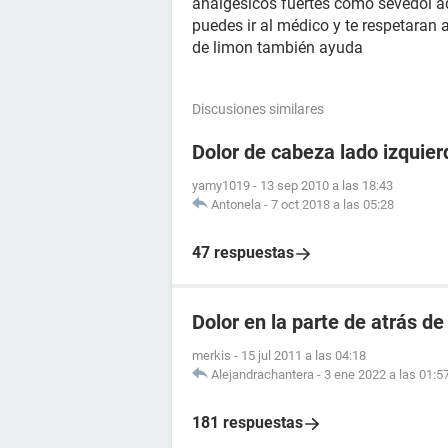
analgésicos fuertes como sevedol ad
puedes ir al médico y te respetara
de limon también ayuda
Discusiones similares
Dolor de cabeza lado izquier
yamy1019
-
13 sep 2010 a las 18:43
Antonela
-
7 oct 2018 a las 05:28
47 respuestas
Dolor en la parte de atrás de
merkis
-
15 jul 2011 a las 04:18
Alejandrachantera
-
3 ene 2022 a las 01:5
181 respuestas