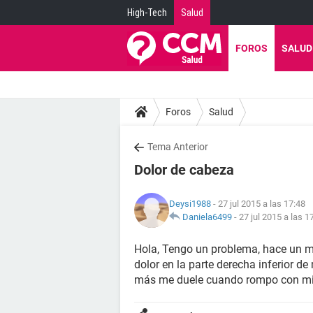
High-Tech
Salud
FOROS
SALUD
Foros
Salud
Tema Anterior
Dolor de cabeza
Deysi1988
- 27 jul 2015 a las 17:48
Daniela6499
-
27 jul 2015 a las 1
Hola, Tengo un problema, hace un 
dolor en la parte derecha inferior 
más me duele cuando rompo con m