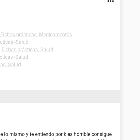
-
Fichas prácticas -Medicamentos
cticas -Salud
-
Fichas prácticas -Salud
cticas -Salud
cas -Salud
e lo mismo y te entiendo por k es horrible consigue