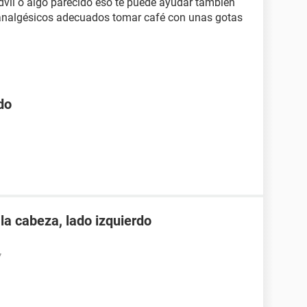
vil o algo parecido eso te puede ayudar también
n analgésicos adecuados tomar café con unas gotas
do
 la cabeza, lado izquierdo
7