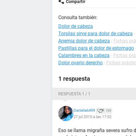
Compartir
Consulta también:
Dolor de cabeza
Torsilax sirve para dolor de cabeza
Anemia dolor de cabeza
-
Fichas prá
Pastillas para el dolor de estomago
Calambres en la cabeza
-
Fichas prá
Dolor ovario derecho
-
Fichas prácti
1 respuesta
RESPUESTA 1 / 1
Daniela6499
159
27 jul 2015 a las 17:52
Eso se llama migraña severa sufro d