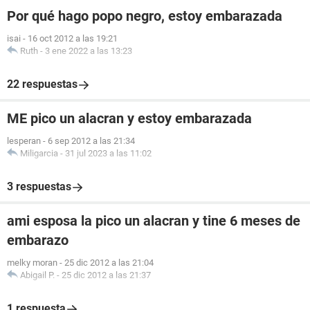
Por qué hago popo negro, estoy embarazada
isai
-
16 oct 2012 a las 19:21
Ruth
-
3 ene 2022 a las 13:23
22 respuestas
ME pico un alacran y estoy embarazada
lesperan
-
6 sep 2012 a las 21:34
Miligarcia
-
31 jul 2023 a las 11:02
3 respuestas
ami esposa la pico un alacran y tine 6 meses de
embarazo
melky moran
-
25 dic 2012 a las 21:04
Abigail P.
-
25 dic 2012 a las 21:37
1 respuesta