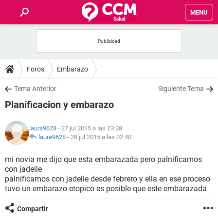
MENU
INICIO
FOROS
Foros
Embarazo
SALUD
Tema Anterior
Siguiente Tema
Planificacion y embarazo
FAMILIA
laura9628
- 27 jul 2015 a las 23:38
NUTRICIÓN
laura9628
-
28 jul 2015 a las 02:40
mi novia me dijo que esta embarazada pero palnificamos
BIENESTAR
con jadelle
palnificamos con jadelle desde febrero y ella en ese proceso
SEXUALIDAD
tuvo un embarazo etopico es posible que este embarazada
Compartir
GLOSARIO