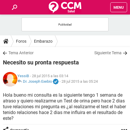
MENU
INICIO
FOROS
Foros
Embarazo
SALUD
Tema Anterior
Siguiente Tema
Necesito su pronta respuesta
FAMILIA
YessiB
- 28 jul 2015 a las 03:14
NUTRICIÓN
Dr. Joseph Exebio
-
28 jul 2015 a las 05:24
Hola bueno mi consulta es la siguiente tengo 1 semana de
BIENESTAR
atraso y quiero realizarme un Test de orina pero hace 2 dias
tuve relaciones mi pregunta es ¿al realizarme el test el haber
SEXUALIDAD
tenido relaciones hace 2 dias me influira en el resultado de
este?
GLOSARIO