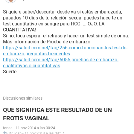
Si quiere saber/descartar desde ya si estás embarazada,
pasados 10 días de tu relación sexual puedes hacerte un
test cuantitativo en sangre para HCG. ... OJO, LA
CUANTITATIVA!
Si no, toca esperar el retraso y hacer un test simple de orina.
Más información de Prueba de embarazo
https://salud.ccm.net/faq/256-como-funcionan-los-test-de-
embarazo-preguntas-frecuentes
https://salud.ccm.net/faq/6055-pruebas-de-embarazo-
cualitativas-o-cuantitativas
Suerte!
Discusiones similares
QUE SIGNIFICA ESTE RESULTADO DE UN
FROTIS VAGINAL
tanas
-
11 nov 2014 a las 00:24
Dr.Josh
-
11 nov 2014 a las 04:17