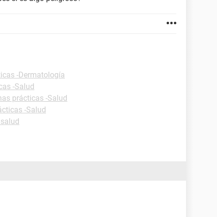
ticas -Dermatología
cas -Salud
has prácticas -Salud
ácticas -Salud
 salud