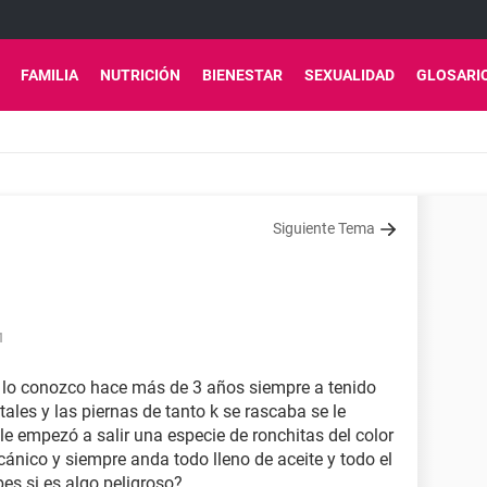
FAMILIA
NUTRICIÓN
BIENESTAR
SEXUALIDAD
GLOSARI
Siguiente Tema
1
lo conozco hace más de 3 años siempre a tenido
ales y las piernas de tanto k se rascaba se le
e empezó a salir una especie de ronchitas del color
ecánico y siempre anda todo lleno de aceite y todo el
bes si es algo peligroso?