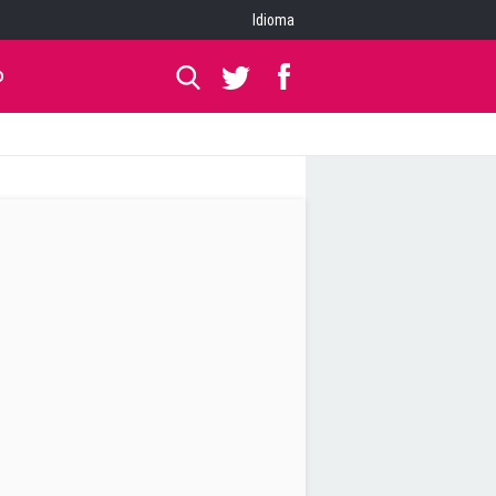
Idioma
O