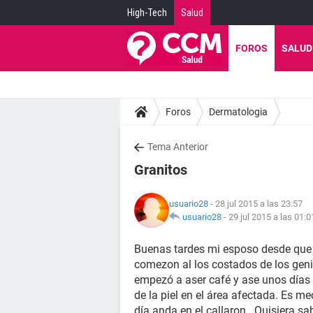
High-Tech
Salud
FOROS
SALUD
Foros
Dermatologia
Tema Anterior
Granitos
usuario28
- 28 jul 2015 a las 23:57
usuario28
-
29 jul 2015 a las 01:0
Buenas tardes mi esposo desde que 
comezon al los costados de los genit
empezó a aser café y ase unos días l
de la piel en el área afectada. Es m
día anda en el callaron . Quisiera sa