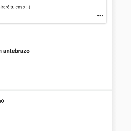
raré tu caso :-)
n antebrazo
no