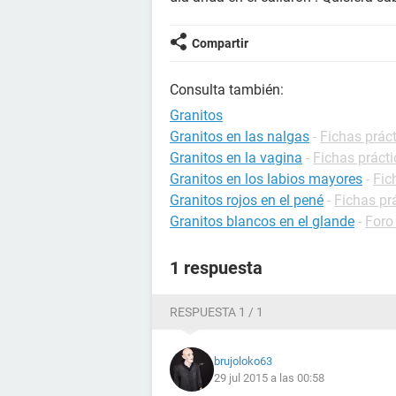
Compartir
Consulta también:
Granitos
Granitos en las nalgas
-
Fichas prác
Granitos en la vagina
-
Fichas prácti
Granitos en los labios mayores
-
Fic
Granitos rojos en el pené
-
Fichas pr
Granitos blancos en el glande
-
Foro
1 respuesta
RESPUESTA 1 / 1
brujoloko63
29 jul 2015 a las 00:58