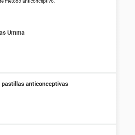
 de método anticonceptivo.
ivas Umma
pastillas anticonceptivas