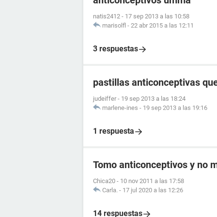
anticonceptivos umma
natis2412
-
17 sep 2013 a las 10:58
marisolfl
-
22 abr 2015 a las 12:11
3 respuestas
pastillas anticonceptivas q
judeiffer
-
19 sep 2013 a las 18:24
marlene-ines
-
19 sep 2013 a las 19:16
1 respuesta
Tomo anticonceptivos y no me
Chica20
-
10 nov 2011 a las 17:58
Carla.
-
17 jul 2020 a las 12:26
14 respuestas