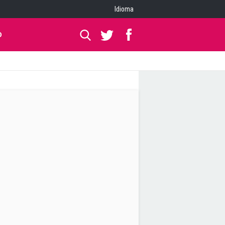
Idioma
O