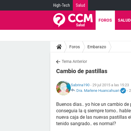
High-Tech
Salud
FOROS
SALUD
Foros
Embarazo
Tema Anterior
Cambio de pastillas
Sabrina190
- 29 jul 2015 a las 15:23
Dra. Marlene Huancahuari
-
2
Buenos dias.. yo hice un cambio de
conseguia la q siempre tomo.. hable
nueva caja de las nuevas pastillas el
tenido sangrado.. es normal?