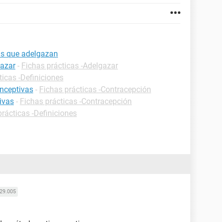
as que adelgazan
gazar
-
Fichas prácticas -Adelgazar
ticas -Definiciones
onceptivas
-
Fichas prácticas -Contracepción
ivas
-
Fichas prácticas -Contracepción
prácticas -Definiciones
29.005