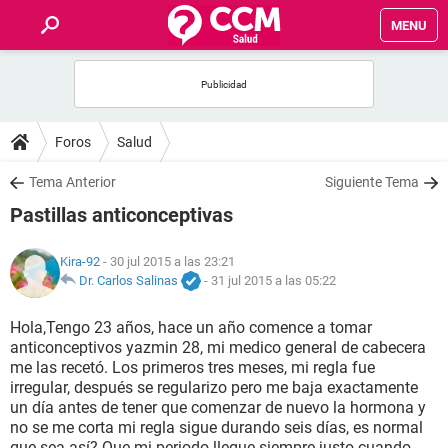
MENU
INICIO
FOROS
Foros
Salud
SALUD
Tema Anterior
Siguiente Tema
Pastillas anticonceptivas
FAMILIA
Kira-92
- 30 jul 2015 a las 23:21
NUTRICIÓN
Dr. Carlos Salinas
-
31 jul 2015 a las 05:22
Hola,Tengo 23 años, hace un año comence a tomar
BIENESTAR
anticonceptivos yazmin 28, mi medico general de cabecera
me las recetó. Los primeros tres meses, mi regla fue
SEXUALIDAD
irregular, después se regularizo pero me baja exactamente
un día antes de tener que comenzar de nuevo la hormona y
no se me corta mi regla sigue durando seis días, es normal
GLOSARIO
que sea así? Que mi periodo llegue siempre justo cuando