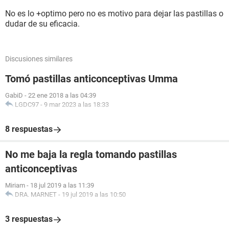
No es lo +optimo pero no es motivo para dejar las pastillas o
dudar de su eficacia.
Discusiones similares
Tomó pastillas anticonceptivas Umma
GabiD
-
22 ene 2018 a las 04:39
LGDC97
-
9 mar 2023 a las 18:33
8 respuestas
No me baja la regla tomando pastillas
anticonceptivas
Miriam
-
18 jul 2019 a las 11:39
DRA. MARNET
-
19 jul 2019 a las 10:50
3 respuestas