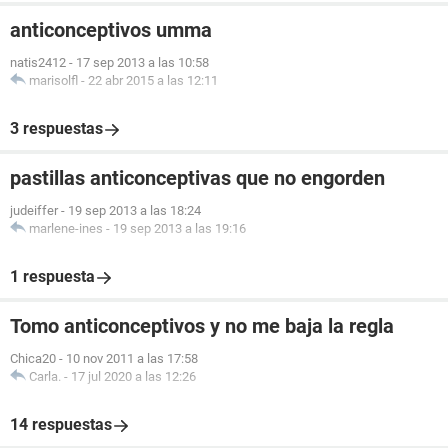
anticonceptivos umma
natis2412
-
17 sep 2013 a las 10:58
marisolfl
-
22 abr 2015 a las 12:11
3 respuestas
pastillas anticonceptivas que no engorden
judeiffer
-
19 sep 2013 a las 18:24
marlene-ines
-
19 sep 2013 a las 19:16
1 respuesta
Tomo anticonceptivos y no me baja la regla
Chica20
-
10 nov 2011 a las 17:58
Carla.
-
17 jul 2020 a las 12:26
14 respuestas