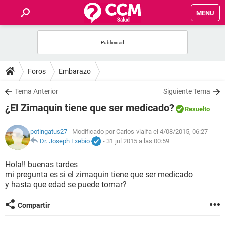
MENU
INICIO
FOROS
Foros
Embarazo
SALUD
Tema Anterior
Siguiente Tema
¿El Zimaquin tiene que ser medicado?
Resuelto
FAMILIA
potingatus27
- Modificado por Carlos-vialfa el 4/08/2015, 06:27
NUTRICIÓN
Dr. Joseph Exebio
-
31 jul 2015 a las 00:59
Hola!! buenas tardes
BIENESTAR
mi pregunta es si el zimaquin tiene que ser medicado
y hasta que edad se puede tomar?
SEXUALIDAD
Compartir
GLOSARIO