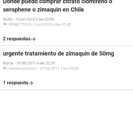
Dónde puedo comprar citrato clomifeno o
serophene o zimaquin en Chile
Andry
-
13 jun 2019 a las 02:08
REMA770310
-
9 oct 2023 a las 02:49
2 respuestas
urgente tratamiento de zimaquin de 50mg
thyrza
-
10 feb 2011 a las 22:35
usuario anónimo
-
12 feb 2011 a las 04:46
1 respuesta