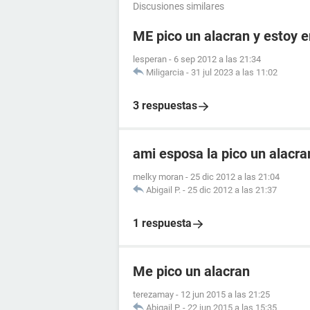
Discusiones similares
ME pico un alacran y estoy
lesperan
-
6 sep 2012 a las 21:34
Miligarcia
-
31 jul 2023 a las 11:02
3 respuestas
ami esposa la pico un alacr
melky moran
-
25 dic 2012 a las 21:04
Abigail P.
-
25 dic 2012 a las 21:37
1 respuesta
Me pico un alacran
terezamay
-
12 jun 2015 a las 21:25
Abigail P.
-
22 jun 2015 a las 15:35