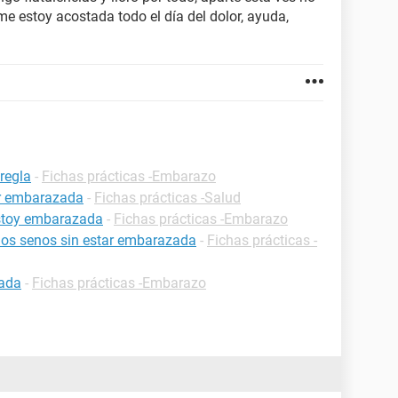
e estoy acostada todo el día del dolor, ayuda,
regla
-
Fichas prácticas -Embarazo
ar embarazada
-
Fichas prácticas -Salud
estoy embarazada
-
Fichas prácticas -Embarazo
 los senos sin estar embarazada
-
Fichas prácticas -
zada
-
Fichas prácticas -Embarazo