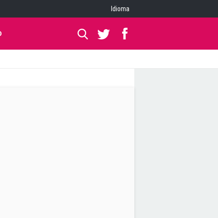
Idioma
O