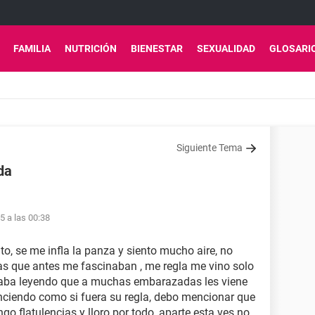
FAMILIA
NUTRICIÓN
BIENESTAR
SEXUALIDAD
GLOSARI
Siguiente Tema
da
5 a las 00:38
o, se me infla la panza y siento mucho aire, no
as que antes me fascinaban , me regla me vino solo
staba leyendo que a muchas embarazadas les viene
enciendo como si fuera su regla, debo mencionar que
go flatulencias y lloro por todo, aparte esta ves no