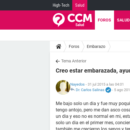
High-Tech
Salud
FOROS
SALUD
Foros
Embarazo
Tema Anterior
Creo estar embarazada, ayu
Nayedos
- 31 jul 2015 a las 04:01
Dr. Carlos Salinas
-
5 ago 201
Me bajo solo un dia y fue muy poquit
tengo antojo, pero me dan asco cos
un dia y eso no es normal en mi, e
solo un dia en el primer mes, conci
también me crecieron los senos y ten