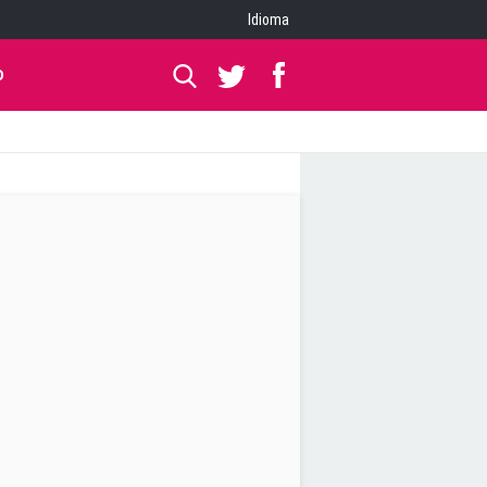
Idioma
O