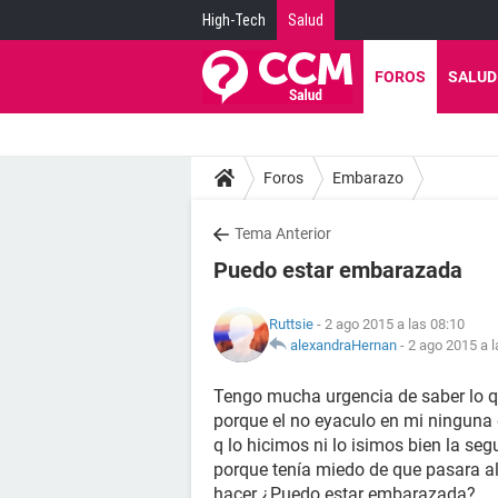
High-Tech
Salud
FOROS
SALUD
Foros
Embarazo
Tema Anterior
Puedo estar embarazada
Ruttsie
- 2 ago 2015 a las 08:10
alexandraHernan
-
2 ago 2015 a l
Tengo mucha urgencia de saber lo q
porque el no eyaculo en mi ninguna 
q lo hicimos ni lo isimos bien la seg
porque tenía miedo de que pasara a
hacer ¿Puedo estar embarazada?