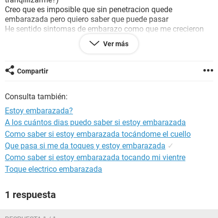
Creo que es imposible que sin penetracion quede
embarazada pero quiero saber que puede pasar
He sentido sintomas de embarazo como que me crecieron
los senos, nauseas y dolor abdominal, es posible que este
Ver más
embarazada o creen que sea psicologico
Ojala me pueda ayudar alguien con conocimientls sobre el
Compartir
tema ya que hay muchas cosas similares en internet pero no
creo que sean personas con conocimientos adecuado
Consulta también:
Algun doctor?
Estoy embarazada?
A los cuántos dias puedo saber si estoy embarazada
Como saber si estoy embarazada tocándome el cuello
Que pasa si me da toques y estoy embarazada
✓
Como saber si estoy embarazada tocando mi vientre
Toque electrico embarazada
1 respuesta