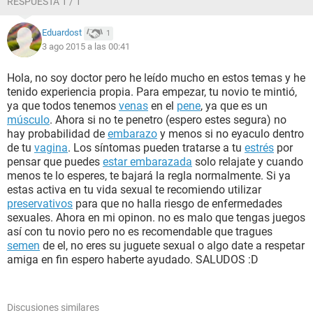
RESPUESTA 1 / 1
Eduardost
1
3 ago 2015 a las 00:41
Hola, no soy doctor pero he leído mucho en estos temas y he
tenido experiencia propia. Para empezar, tu novio te mintió,
ya que todos tenemos
venas
en el
pene
, ya que es un
músculo
. Ahora si no te penetro (espero estes segura) no
hay probabilidad de
embarazo
y menos si no eyaculo dentro
de tu
vagina
. Los síntomas pueden tratarse a tu
estrés
por
pensar que puedes
estar embarazada
solo relajate y cuando
menos te lo esperes, te bajará la regla normalmente. Si ya
estas activa en tu vida sexual te recomiendo utilizar
preservativos
para que no halla riesgo de enfermedades
sexuales. Ahora en mi opinon. no es malo que tengas juegos
así con tu novio pero no es recomendable que tragues
semen
de el, no eres su juguete sexual o algo date a respetar
amiga en fin espero haberte ayudado. SALUDOS :D
Discusiones similares