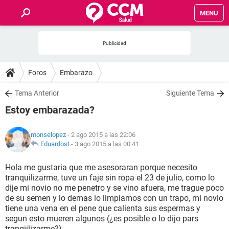
MENU
INICIO
FOROS
Foros
Embarazo
SALUD
Tema Anterior
Siguiente Tema
Estoy embarazada?
FAMILIA
monselopez
- 2 ago 2015 a las 22:06
NUTRICIÓN
Eduardost
-
3 ago 2015 a las 00:41
Hola me gustaria que me asesoraran porque necesito
BIENESTAR
tranquilizarme, tuve un faje sin ropa el 23 de julio, como lo
dije mi novio no me penetro y se vino afuera, me trague poco
SEXUALIDAD
de su semen y lo demas lo limpiamos con un trapo, mi novio
tiene una vena en el pene que calienta sus espermas y
segun esto mueren algunos (¿es posible o lo dijo pars
GLOSARIO
tranqiilizarme?)