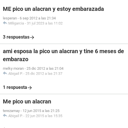
ME pico un alacran y estoy embarazada
lesperan
-
6 sep 2012 a las 21:34
Miligarcia
-
31 jul 2023 a las 11:02
3 respuestas
ami esposa la pico un alacran y tine 6 meses de
embarazo
melky moran
-
25 dic 2012 a las 21:04
Abigail P.
-
25 dic 2012 a las 21:37
1 respuesta
Me pico un alacran
terezamay
-
12 jun 2015 a las 21:25
Abigail P.
-
22 jun 2015 a las 15:35