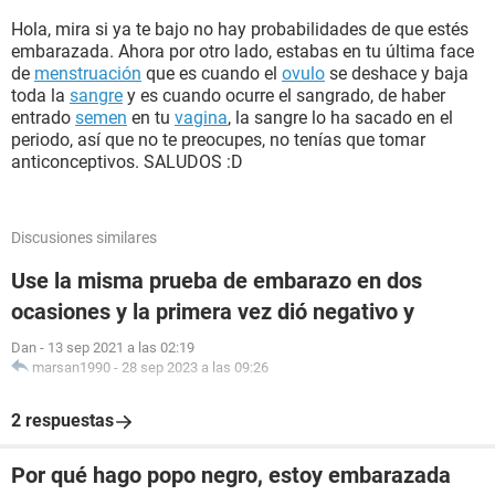
Hola, mira si ya te bajo no hay probabilidades de que estés
embarazada. Ahora por otro lado, estabas en tu última face
de
menstruación
que es cuando el
ovulo
se deshace y baja
toda la
sangre
y es cuando ocurre el sangrado, de haber
entrado
semen
en tu
vagina
, la sangre lo ha sacado en el
periodo, así que no te preocupes, no tenías que tomar
anticonceptivos. SALUDOS :D
Discusiones similares
Use la misma prueba de embarazo en dos
ocasiones y la primera vez dió negativo y
Dan
-
13 sep 2021 a las 02:19
marsan1990
-
28 sep 2023 a las 09:26
2 respuestas
Por qué hago popo negro, estoy embarazada