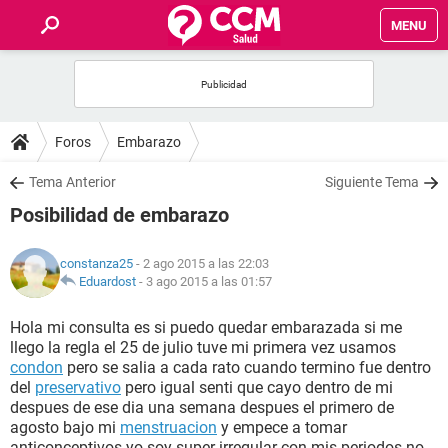
MENU
INICIO
FOROS
Foros
Embarazo
SALUD
Tema Anterior
Siguiente Tema
Posibilidad de embarazo
FAMILIA
constanza25
- 2 ago 2015 a las 22:03
NUTRICIÓN
Eduardost
-
3 ago 2015 a las 01:57
Hola mi consulta es si puedo quedar embarazada si me
BIENESTAR
llego la regla el 25 de julio tuve mi primera vez usamos
condon
pero se salia a cada rato cuando termino fue dentro
SEXUALIDAD
del
preservativo
pero igual senti que cayo dentro de mi
despues de ese dia una semana despues el primero de
agosto bajo mi
menstruacion
y empece a tomar
GLOSARIO
anticonceptivos yo soy super irregular con mis periodos no