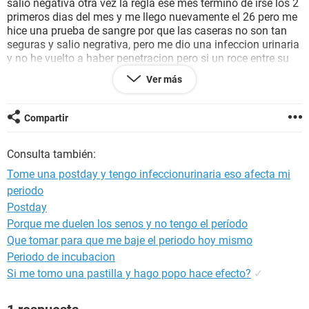
salio negativa otra vez la regla ese mes termino de irse los 2
primeros dias del mes y me llego nuevamente el 26 pero me
hice una prueba de sangre por que las caseras no son tan
seguras y salio negrativa, pero me dio una infeccion urinaria
y no he vuelto a haber penetracion pero si un roce entre su
pene y mi vulva, pero el nunca se ha venido, en este mes la
Ver más
regla se me fue el 1 o el 2, pero no me ha vuelto a bajar y ya
estamos a 2 de este mes, y me siento muy inflada y me
duelen las bubis puedo estar embarazada?
Compartir
Consulta también:
Tome una postday y tengo infeccionurinaria eso afecta mi
periodo
Postday
Porque me duelen los senos y no tengo el período
Que tomar para que me baje el periodo hoy mismo
Periodo de incubacion
Si me tomo una pastilla y hago popo hace efecto?
✓