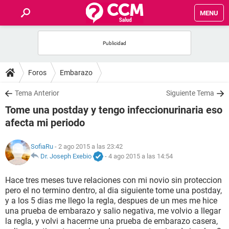
MENU
INICIO
FOROS
Foros
Embarazo
SALUD
Tema Anterior
Siguiente Tema
Tome una postday y tengo infeccionurinaria eso
FAMILIA
afecta mi periodo
NUTRICIÓN
SofiaRu
- 2 ago 2015 a las 23:42
Dr. Joseph Exebio
-
4 ago 2015 a las 14:54
BIENESTAR
Hace tres meses tuve relaciones con mi novio sin proteccion
pero el no termino dentro, al dia siguiente tome una postday,
SEXUALIDAD
y a los 5 dias me llego la regla, despues de un mes me hice
una prueba de embarazo y salio negativa, me volvio a llegar
la regla, y volvi a hacerme una prueba de embarazo casera,
GLOSARIO