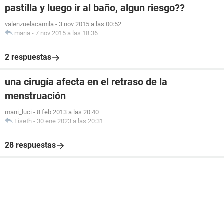
pastilla y luego ir al baño, algun riesgo??
valenzuelacamila
-
3 nov 2015 a las 00:52
maria
-
7 nov 2015 a las 18:36
2 respuestas
una cirugía afecta en el retraso de la
menstruación
mani_luci
-
8 feb 2013 a las 20:40
Liseth
-
30 ene 2023 a las 20:31
28 respuestas