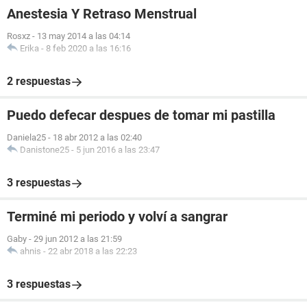
Anestesia Y Retraso Menstrual
Rosxz
-
13 may 2014 a las 04:14
Erika
-
8 feb 2020 a las 16:16
2 respuestas
Puedo defecar despues de tomar mi pastilla
Daniela25
-
18 abr 2012 a las 02:40
Danistone25
-
5 jun 2016 a las 23:47
3 respuestas
Terminé mi periodo y volví a sangrar
Gaby
-
29 jun 2012 a las 21:59
ahnis
-
22 abr 2018 a las 22:23
3 respuestas