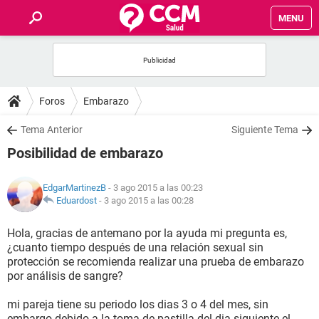
MENU
INICIO
FOROS
Foros
Embarazo
SALUD
Tema Anterior
Siguiente Tema
Posibilidad de embarazo
FAMILIA
EdgarMartinezB
- 3 ago 2015 a las 00:23
NUTRICIÓN
Eduardost
-
3 ago 2015 a las 00:28
Hola, gracias de antemano por la ayuda mi pregunta es,
BIENESTAR
¿cuanto tiempo después de una relación sexual sin
protección se recomienda realizar una prueba de embarazo
SEXUALIDAD
por análisis de sangre?
mi pareja tiene su periodo los dias 3 o 4 del mes, sin
GLOSARIO
embargo debido a la toma de pastilla del dia siguiente el