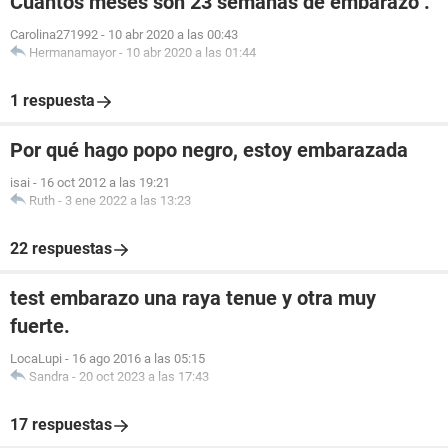
Cuantos meses son 23 semanas de embarazo .
Carolina271992
-
10 abr 2020 a las 00:43
Hermanamayor
-
10 abr 2020 a las 01:44
1 respuesta
Por qué hago popo negro, estoy embarazada
isai
-
16 oct 2012 a las 19:21
Ruth
-
3 ene 2022 a las 13:23
22 respuestas
test embarazo una raya tenue y otra muy
fuerte.
LocaLupi
-
16 ago 2016 a las 05:15
Sandra
-
20 oct 2023 a las 17:43
17 respuestas