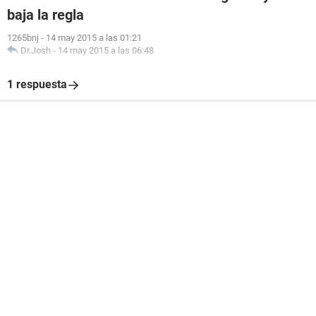
baja la regla
1265bnj
-
14 may 2015 a las 01:21
Dr.Josh
-
14 may 2015 a las 06:48
1 respuesta