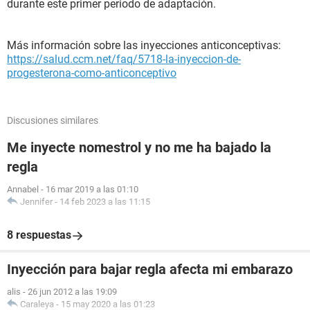
durante este primer periodo de adaptación.
Más información sobre las inyecciones anticonceptivas:
https://salud.ccm.net/faq/5718-la-inyeccion-de-
progesterona-como-anticonceptivo
Discusiones similares
Me inyecte nomestrol y no me ha bajado la
regla
Annabel
-
16 mar 2019 a las 01:10
Jennifer
-
14 feb 2023 a las 11:15
8 respuestas
Inyección para bajar regla afecta mi embarazo
alis
-
26 jun 2012 a las 19:09
Caraleya
-
15 may 2020 a las 01:23