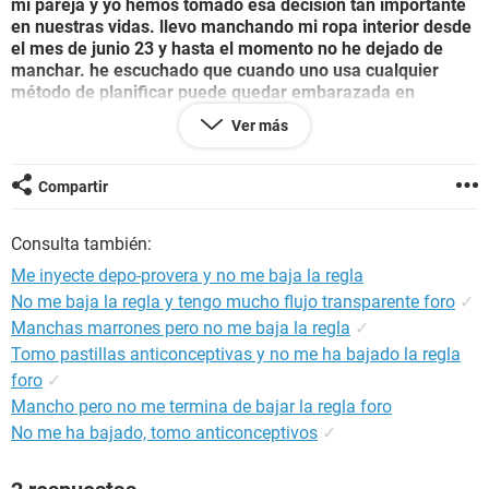
mi pareja y yo hemos tomado esa decisión tan importante
en nuestras vidas. llevo manchando mi ropa interior desde
el mes de junio 23 y hasta el momento no he dejado de
manchar. he escuchado que cuando uno usa cualquier
método de planificar puede quedar embarazada en
cualquier momento al dejarla de usar ya que se vuelve mas
Ver más
fértil. no se que tan cierto sea y por eso estoy aquí. ya
terminando mi ultimo mes con esa inyección puedo quedar
embarazada rápido? agradecería mucho la ayuda de
Compartir
alguien. gracias!
Consulta también:
Me inyecte depo-provera y no me baja la regla
No me baja la regla y tengo mucho flujo transparente foro
✓
Manchas marrones pero no me baja la regla
✓
Tomo pastillas anticonceptivas y no me ha bajado la regla
foro
✓
Mancho pero no me termina de bajar la regla foro
No me ha bajado, tomo anticonceptivos
✓