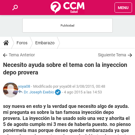
MENU
INICIO
FOROS
Foros
Embarazo
SALUD
Tema Anterior
Siguiente Tema
Necesito ayuda sobre el tema con la inyeccion
FAMILIA
depo provera
NUTRICIÓN
yoya08
- Modificado por yoya08 el 3/08/2015, 00:48
Dr. Joseph Exebio
-
4 ago 2015 a las 14:53
BIENESTAR
soy nueva en esto y la verdad que necesito algo de ayuda.
mi pregunta es sobre la tan famosa inyección depo
SEXUALIDAD
provera. La inyección la he usado solo una vez y ahorita el
5 de agosto cumplo mi 3 mes de haberla puesto. no pienso
ponérmela mas porque deseo quedar embarazada ya que
GLOSARIO