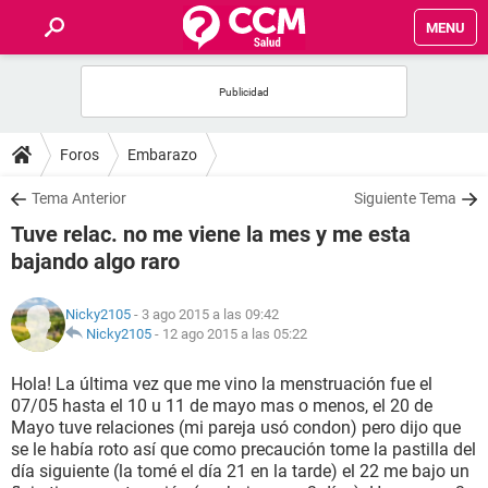
MENU
INICIO
FOROS
Foros
Embarazo
SALUD
Tema Anterior
Siguiente Tema
Tuve relac. no me viene la mes y me esta
FAMILIA
bajando algo raro
NUTRICIÓN
Nicky2105
- 3 ago 2015 a las 09:42
Nicky2105
-
12 ago 2015 a las 05:22
BIENESTAR
Hola! La última vez que me vino la menstruación fue el
07/05 hasta el 10 u 11 de mayo mas o menos, el 20 de
SEXUALIDAD
Mayo tuve relaciones (mi pareja usó condon) pero dijo que
se le había roto así que como precaución tome la pastilla del
día siguiente (la tomé el día 21 en la tarde) el 22 me bajo un
GLOSARIO