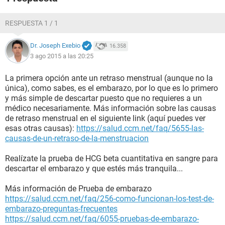
RESPUESTA 1 / 1
Dr. Joseph Exebio
16.358
3 ago 2015 a las 20:25
La primera opción ante un retraso menstrual (aunque no la
única), como sabes, es el embarazo, por lo que es lo primero
y más simple de descartar puesto que no requieres a un
médico necesariamente. Más información sobre las causas
de retraso menstrual en el siguiente link (aquí puedes ver
esas otras causas):
https://salud.ccm.net/faq/5655-las-
causas-de-un-retraso-de-la-menstruacion
Realízate la prueba de HCG beta cuantitativa en sangre para
descartar el embarazo y que estés más tranquila...
Más información de Prueba de embarazo
https://salud.ccm.net/faq/256-como-funcionan-los-test-de-
embarazo-preguntas-frecuentes
https://salud.ccm.net/faq/6055-pruebas-de-embarazo-