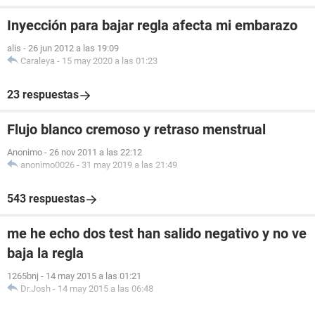
Inyección para bajar regla afecta mi embarazo
alis
-
26 jun 2012 a las 19:09
Caraleya
-
15 may 2020 a las 01:23
23 respuestas
Flujo blanco cremoso y retraso menstrual
Anonimo
-
26 nov 2011 a las 22:12
anonimo0026
-
31 may 2019 a las 21:49
543 respuestas
me he echo dos test han salido negativo y no ve
baja la regla
1265bnj
-
14 may 2015 a las 01:21
Dr.Josh
-
14 may 2015 a las 06:48