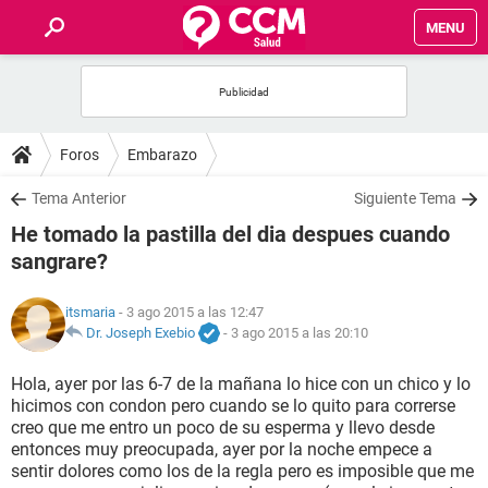
MENU
INICIO
FOROS
Foros
Embarazo
SALUD
Tema Anterior
Siguiente Tema
He tomado la pastilla del dia despues cuando
FAMILIA
sangrare?
NUTRICIÓN
itsmaria
- 3 ago 2015 a las 12:47
Dr. Joseph Exebio
-
3 ago 2015 a las 20:10
BIENESTAR
Hola, ayer por las 6-7 de la mañana lo hice con un chico y lo
hicimos con condon pero cuando se lo quito para correrse
SEXUALIDAD
creo que me entro un poco de su esperma y llevo desde
entonces muy preocupada, ayer por la noche empece a
sentir dolores como los de la regla pero es imposible que me
GLOSARIO