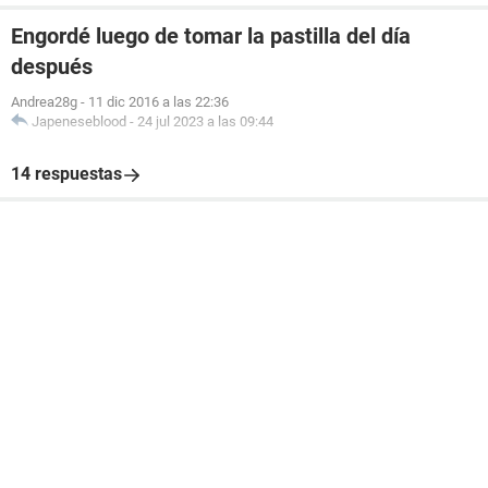
Engordé luego de tomar la pastilla del día
después
Andrea28g
-
11 dic 2016 a las 22:36
Japeneseblood
-
24 jul 2023 a las 09:44
14 respuestas