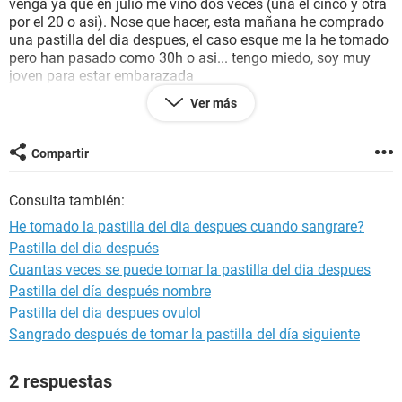
venga ya que en julio me vino dos veces (una el cinco y otra
por el 20 o asi). Nose que hacer, esta mañana he comprado
una pastilla del dia despues, el caso esque me la he tomado
pero han pasado como 30h o asi... tengo miedo, soy muy
joven para estar embarazada
Ver más
Alomejor solo son paranoias mias y en verdad no es nada...
Solo quiero que me digais cuando empezare a sangrar por la
pastilla, y si pasaa algo si me la he tomado 30h despues de
Compartir
hacerlo? (en la farmacia me dijeron ke mientras no pasen
mas de 72h, funcionara) Ayuda porfavor!! he pedido hora
Consulta también:
para un ginecologo el 6 de agosto
He tomado la pastilla del dia despues cuando sangrare?
Pastilla del dia después
Cuantas veces se puede tomar la pastilla del dia despues
Pastilla del día después nombre
Pastilla del dia despues ovulol
Sangrado después de tomar la pastilla del día siguiente
2 respuestas