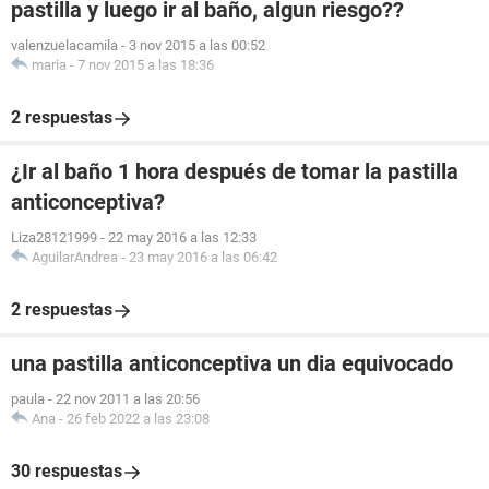
pastilla y luego ir al baño, algun riesgo??
valenzuelacamila
-
3 nov 2015 a las 00:52
maria
-
7 nov 2015 a las 18:36
2 respuestas
¿Ir al baño 1 hora después de tomar la pastilla
anticonceptiva?
Liza28121999
-
22 may 2016 a las 12:33
AguilarAndrea
-
23 may 2016 a las 06:42
2 respuestas
una pastilla anticonceptiva un dia equivocado
paula
-
22 nov 2011 a las 20:56
Ana
-
26 feb 2022 a las 23:08
30 respuestas