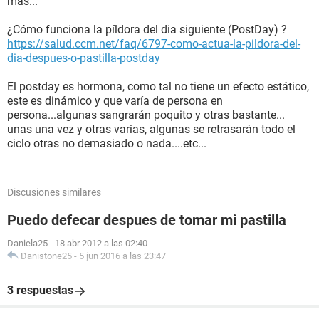
más...
¿Cómo funciona la píldora del dia siguiente (PostDay) ?
https://salud.ccm.net/faq/6797-como-actua-la-pildora-del-
dia-despues-o-pastilla-postday
El postday es hormona, como tal no tiene un efecto estático,
este es dinámico y que varía de persona en
persona...algunas sangrarán poquito y otras bastante...
unas una vez y otras varias, algunas se retrasarán todo el
ciclo otras no demasiado o nada....etc...
Discusiones similares
Puedo defecar despues de tomar mi pastilla
Daniela25
-
18 abr 2012 a las 02:40
Danistone25
-
5 jun 2016 a las 23:47
3 respuestas