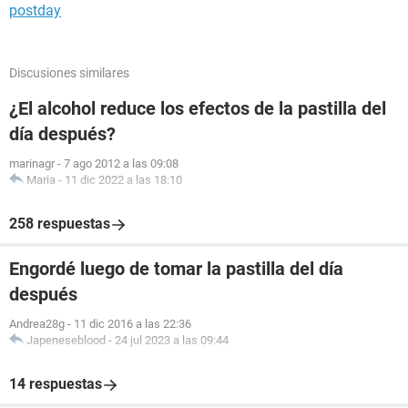
postday
Discusiones similares
¿El alcohol reduce los efectos de la pastilla del
día después?
marinagr
-
7 ago 2012 a las 09:08
Maria
-
11 dic 2022 a las 18:10
258 respuestas
Engordé luego de tomar la pastilla del día
después
Andrea28g
-
11 dic 2016 a las 22:36
Japeneseblood
-
24 jul 2023 a las 09:44
14 respuestas