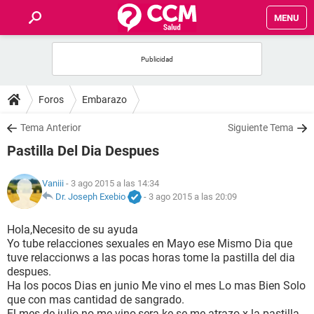
MENU
INICIO
FOROS
Foros
Embarazo
SALUD
Tema Anterior
Siguiente Tema
Pastilla Del Dia Despues
FAMILIA
Vaniii
- 3 ago 2015 a las 14:34
NUTRICIÓN
Dr. Joseph Exebio
-
3 ago 2015 a las 20:09
Hola,Necesito de su ayuda
BIENESTAR
Yo tube relacciones sexuales en Mayo ese Mismo Dia que
tuve relaccionws a las pocas horas tome la pastilla del dia
SEXUALIDAD
despues.
Ha los pocos Dias en junio Me vino el mes Lo mas Bien Solo
que con mas cantidad de sangrado.
GLOSARIO
El mes de julio no me vino,sera ke se me atrazo x la pastilla