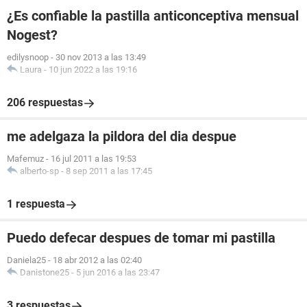
¿Es confiable la pastilla anticonceptiva mensual
Nogest?
edilysnoop
-
30 nov 2013 a las 13:49
Laura
-
10 jun 2022 a las 19:16
206 respuestas
me adelgaza la pildora del dia despue
Mafemuz
-
16 jul 2011 a las 19:53
alberto-sp
-
8 sep 2011 a las 17:45
1 respuesta
Puedo defecar despues de tomar mi pastilla
Daniela25
-
18 abr 2012 a las 02:40
Danistone25
-
5 jun 2016 a las 23:47
3 respuestas