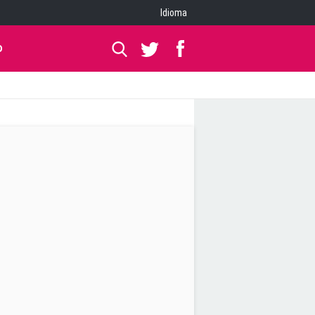
Idioma
O