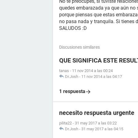
No te preocupes, si tuviste relacion
quedes embarazada ya que aún no 
porque piensas que estas embarazada 
no pasa nada y tranquila. Si tienes 
SALUDOS :D
Discusiones similares
QUE SIGNIFICA ESTE RESU
tanas
-
11 nov 2014 a las 00:24
Dr.Josh
-
11 nov 2014 a las 04:17
1 respuesta
necesito respuesta urgente
pilita22
-
31 may 2017 a las 03:22
Dr.Josh
-
31 may 2017 a las 04:15