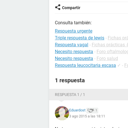
Compartir
Consulta también:
Respuesta urgente
Triple respuesta de lewis
-
Fichas prá
Respuesta vagal
-
Fichas prácticas -
Necesito respuesta
-
Foro oftalmolo
Necesito respuesta
-
Foro salud
Respuesta leucocitaria escasa
✓
-
F
1 respuesta
RESPUESTA 1 / 1
Eduardost
1
3 ago 2015 a las 18:11