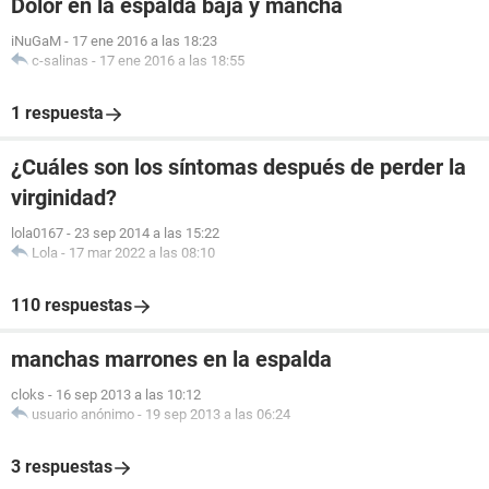
Dolor en la espalda baja y mancha
iNuGaM
-
17 ene 2016 a las 18:23
c-salinas
-
17 ene 2016 a las 18:55
1 respuesta
¿Cuáles son los síntomas después de perder la
virginidad?
lola0167
-
23 sep 2014 a las 15:22
Lola
-
17 mar 2022 a las 08:10
110 respuestas
manchas marrones en la espalda
cloks
-
16 sep 2013 a las 10:12
usuario anónimo
-
19 sep 2013 a las 06:24
3 respuestas