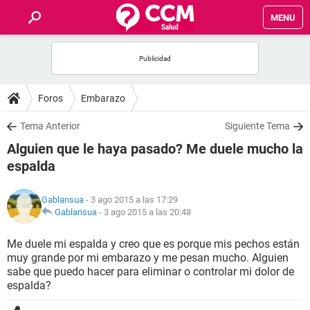
MENU
INICIO
FOROS
Foros
Embarazo
SALUD
Tema Anterior
Siguiente Tema
Alguien que le haya pasado? Me duele mucho la
FAMILIA
espalda
NUTRICIÓN
Gablansua
- 3 ago 2015 a las 17:29
Gablansua
-
3 ago 2015 a las 20:48
BIENESTAR
Me duele mi espalda y creo que es porque mis pechos están
muy grande por mi embarazo y me pesan mucho. Alguien
SEXUALIDAD
sabe que puedo hacer para eliminar o controlar mi dolor de
espalda?
GLOSARIO