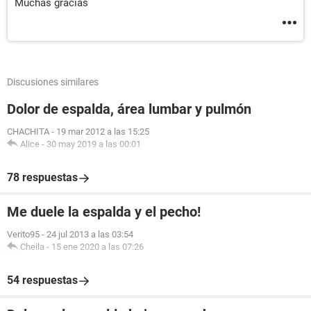
Muchas gracias
Discusiones similares
Dolor de espalda, área lumbar y pulmón
CHACHITA
-
19 mar 2012 a las 15:25
Alice
-
30 may 2019 a las 00:01
78 respuestas
Me duele la espalda y el pecho!
Verito95
-
24 jul 2013 a las 03:54
Cheila
-
15 ene 2020 a las 07:26
54 respuestas