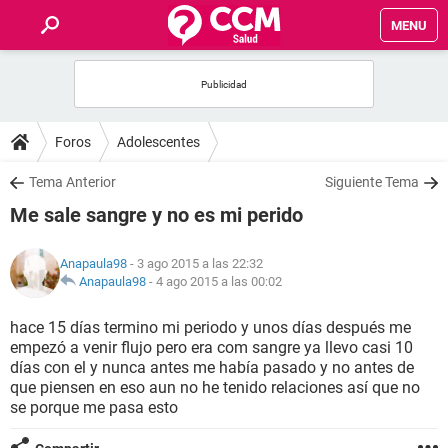
MENU
INICIO
FOROS
Foros
Adolescentes
SALUD
Tema Anterior
Siguiente Tema
Me sale sangre y no es mi perido
FAMILIA
Anapaula98
- 3 ago 2015 a las 22:32
NUTRICIÓN
Anapaula98
-
4 ago 2015 a las 00:02
hace 15 días termino mi periodo y unos días después me
BIENESTAR
empezó a venir flujo pero era com sangre ya llevo casi 10
días con el y nunca antes me había pasado y no antes de
SEXUALIDAD
que piensen en eso aun no he tenido relaciones así que no
se porque me pasa esto
GLOSARIO