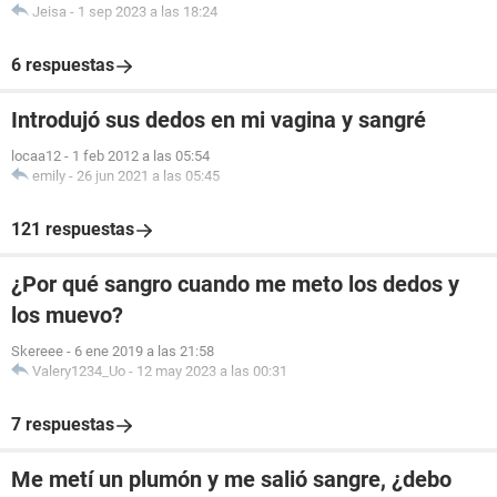
Jeisa
-
1 sep 2023 a las 18:24
6 respuestas
Introdujó sus dedos en mi vagina y sangré
locaa12
-
1 feb 2012 a las 05:54
emily
-
26 jun 2021 a las 05:45
121 respuestas
¿Por qué sangro cuando me meto los dedos y
los muevo?
Skereee
-
6 ene 2019 a las 21:58
Valery1234_Uo
-
12 may 2023 a las 00:31
7 respuestas
Me metí un plumón y me salió sangre, ¿debo