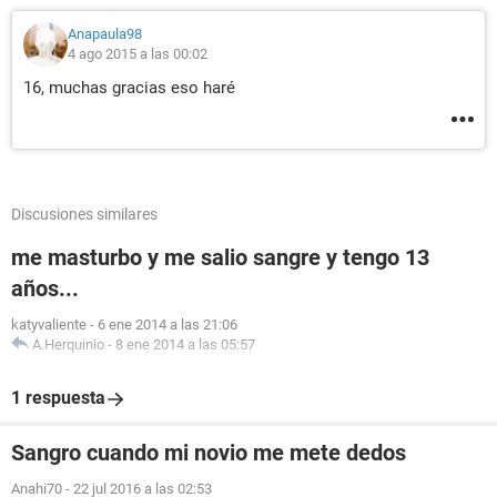
Anapaula98
4 ago 2015 a las 00:02
16, muchas gracias eso haré
Discusiones similares
me masturbo y me salio sangre y tengo 13
años...
katyvaliente
-
6 ene 2014 a las 21:06
A.Herquinio
-
8 ene 2014 a las 05:57
1 respuesta
Sangro cuando mi novio me mete dedos
Anahi70
-
22 jul 2016 a las 02:53