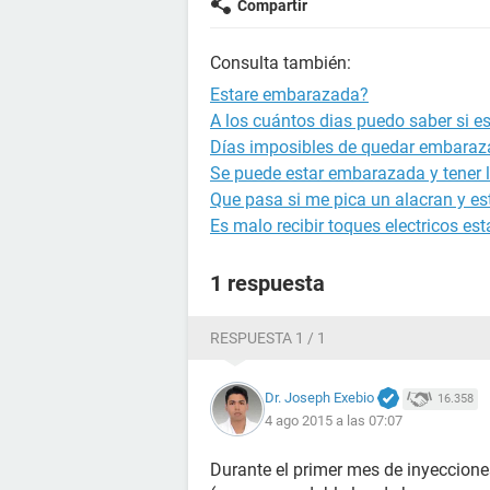
Compartir
Consulta también:
Estare embarazada?
A los cuántos dias puedo saber si 
Días imposibles de quedar embara
Se puede estar embarazada y tener l
Que pasa si me pica un alacran y 
Es malo recibir toques electricos 
1 respuesta
RESPUESTA 1 / 1
Dr. Joseph Exebio
16.358
4 ago 2015 a las 07:07
Durante el primer mes de inyeccion