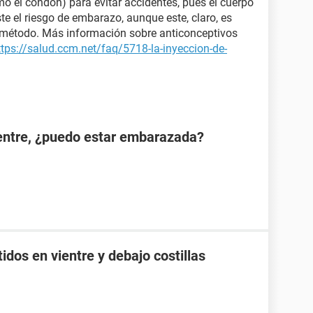
mo el condón) para evitar accidentes, pues el cuerpo
te el riesgo de embarazo, aunque este, claro, es
n método. Más información sobre anticonceptivos
ttps://salud.ccm.net/faq/5718-la-inyeccion-de-
ientre, ¿puedo estar embarazada?
idos en vientre y debajo costillas