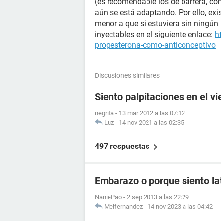
(es recomendable los de barrera, co
aún se está adaptando. Por ello, exis
menor a que si estuviera sin ningú
inyectables en el siguiente enlace:
h
progesterona-como-anticonceptivo
Discusiones similares
Siento palpitaciones en el v
negrita
-
13 mar 2012 a las 07:12
Luz
-
14 nov 2021 a las 02:35
497 respuestas
Embarazo o porque siento lat
NaniePao
-
2 sep 2013 a las 22:29
Melfernandez
-
14 nov 2023 a las 04:42