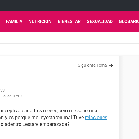
FAMILIA
NUTRICIÓN
BIENESTAR
SEXUALIDAD
GLOSARI
Siguiente Tema
:33
5 a las 07:07
onceptiva cada tres meses,pero me salio una
tan y es porque me inyectaron mal.Tuve
relaciones
ulo adentro...estare embarazada?