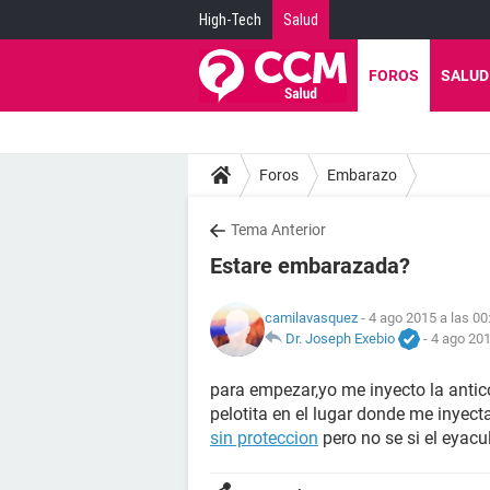
High-Tech
Salud
FOROS
SALUD
Foros
Embarazo
Tema Anterior
Estare embarazada?
camilavasquez
- 4 ago 2015 a las 00
Dr. Joseph Exebio
-
4 ago 201
para empezar,yo me inyecto la antic
pelotita en el lugar donde me inyec
sin proteccion
pero no se si el eyac