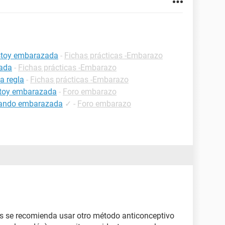
estoy embarazada
-
Fichas prácticas -Embarazo
zada
-
Fichas prácticas -Embarazo
a regla
-
Fichas prácticas -Embarazo
estoy embarazada
-
Foro embarazo
estando embarazada
✓
-
Foro embarazo
es se recomienda usar otro método anticonceptivo