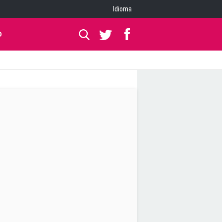
Idioma
O