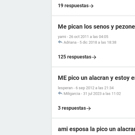
19 respuestas
Me pican los senos y pezon
yami
-
26 oct 2011 a las 04:05
Adriana
-
5 dic 2018 a las 18:38
125 respuestas
ME pico un alacran y estoy
lesperan
-
6 sep 2012 a las 21:34
Miligarcia
-
31 jul 2023 a las 11:02
3 respuestas
ami esposa la pico un alacr