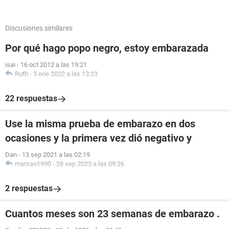
Discusiones similares
Por qué hago popo negro, estoy embarazada
isai
-
16 oct 2012 a las 19:21
Ruth
-
3 ene 2022 a las 13:23
22 respuestas
Use la misma prueba de embarazo en dos
ocasiones y la primera vez dió negativo y
Dan
-
13 sep 2021 a las 02:19
marsan1990
-
28 sep 2023 a las 09:26
2 respuestas
Cuantos meses son 23 semanas de embarazo .