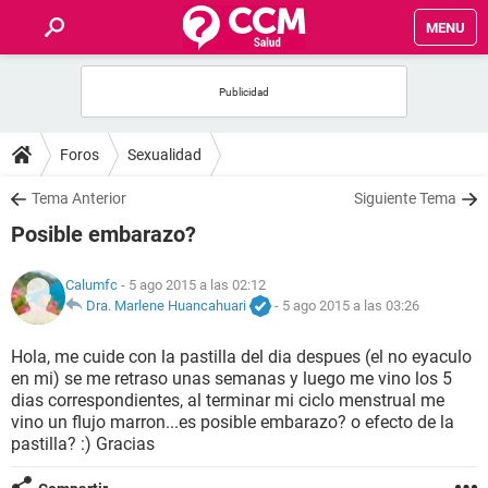
MENU
INICIO
FOROS
Foros
Sexualidad
SALUD
Tema Anterior
Siguiente Tema
Posible embarazo?
FAMILIA
Calumfc
- 5 ago 2015 a las 02:12
NUTRICIÓN
Dra. Marlene Huancahuari
-
5 ago 2015 a las 03:26
Hola, me cuide con la pastilla del dia despues (el no eyaculo
BIENESTAR
en mi) se me retraso unas semanas y luego me vino los 5
dias correspondientes, al terminar mi ciclo menstrual me
SEXUALIDAD
vino un flujo marron...es posible embarazo? o efecto de la
pastilla? :) Gracias
GLOSARIO