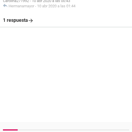
Carolina271992
-
10 abr 2020 a las 00:43
Hermanamayor
-
10 abr 2020 a las 01:44
1 respuesta