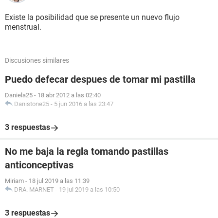
Existe la posibilidad que se presente un nuevo flujo
menstrual.
Discusiones similares
Puedo defecar despues de tomar mi pastilla
Daniela25
-
18 abr 2012 a las 02:40
Danistone25
-
5 jun 2016 a las 23:47
3 respuestas
No me baja la regla tomando pastillas
anticonceptivas
Miriam
-
18 jul 2019 a las 11:39
DRA. MARNET
-
19 jul 2019 a las 10:50
3 respuestas