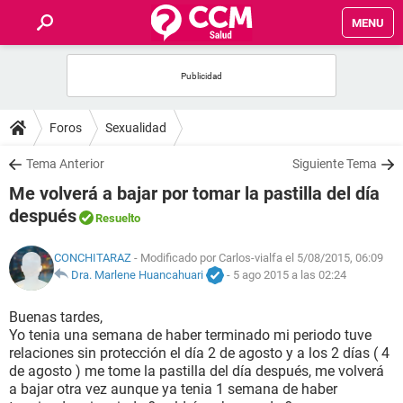
MENU
INICIO
FOROS
Foros
Sexualidad
SALUD
Tema Anterior
Siguiente Tema
Me volverá a bajar por tomar la pastilla del día
FAMILIA
después
Resuelto
NUTRICIÓN
CONCHITARAZ
- Modificado por Carlos-vialfa el 5/08/2015, 06:09
Dra. Marlene Huancahuari
-
5 ago 2015 a las 02:24
BIENESTAR
Buenas tardes,
Yo tenia una semana de haber terminado mi periodo tuve
SEXUALIDAD
relaciones sin protección el día 2 de agosto y a los 2 días ( 4
de agosto ) me tome la pastilla del día después, me volverá
a bajar otra vez aunque ya tenia 1 semana de haber
GLOSARIO