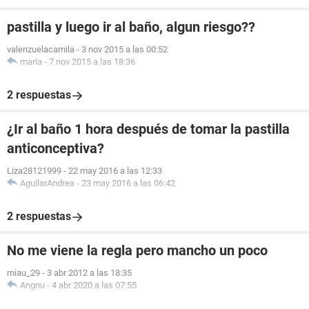
pastilla y luego ir al baño, algun riesgo??
valenzuelacamila
-
3 nov 2015 a las 00:52
maria
-
7 nov 2015 a las 18:36
2 respuestas
¿Ir al baño 1 hora después de tomar la pastilla
anticonceptiva?
Liza28121999
-
22 may 2016 a las 12:33
AguilarAndrea
-
23 may 2016 a las 06:42
2 respuestas
No me viene la regla pero mancho un poco
miau_29
-
3 abr 2012 a las 18:35
Angnu
-
4 abr 2020 a las 07:55