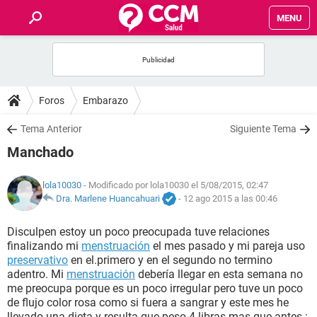
MENU
INICIO
FOROS
Foros
Embarazo
SALUD
Tema Anterior
Siguiente Tema
Manchado
FAMILIA
lola10030
- Modificado por lola10030 el 5/08/2015, 02:47
NUTRICIÓN
Dra. Marlene Huancahuari
-
12 ago 2015 a las 00:46
Disculpen estoy un poco preocupada tuve relaciones
BIENESTAR
finalizando mi
menstruación
el mes pasado y mi pareja uso
preservativo
en el.primero y en el segundo no termino
SEXUALIDAD
adentro. Mi
menstruación
debería llegar en esta semana no
me preocupa porque es un poco irregular pero tuve un poco
de flujo color rosa como si fuera a sangrar y este mes he
GLOSARIO
llevado una dieta y resulta que peso 4 libras mas que antes :