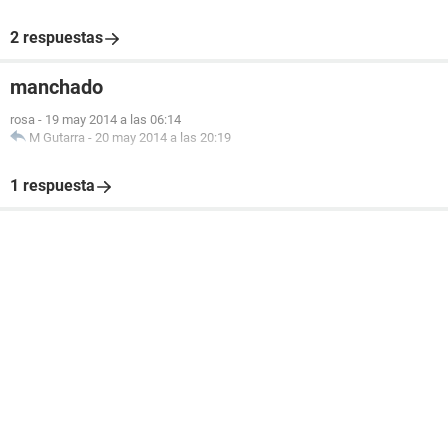
2 respuestas
manchado
rosa
-
19 may 2014 a las 06:14
M Gutarra
-
20 may 2014 a las 20:19
1 respuesta