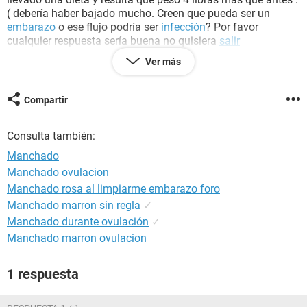
( debería haber bajado mucho. Creen que pueda ser un
embarazo
o ese flujo podría ser
infección
? Por favor
cualquier respuesta sería buena no quisiera
salir
embarazada
viviendo con mis padres seria horrible solo
Ver más
tengo 18
Aclarando que no volví a tener relaciones desde entonces
Compartir
Consulta también:
Manchado
Manchado ovulacion
Manchado rosa al limpiarme embarazo foro
Manchado marron sin regla
✓
Manchado durante ovulación
✓
Manchado marron ovulacion
1 respuesta