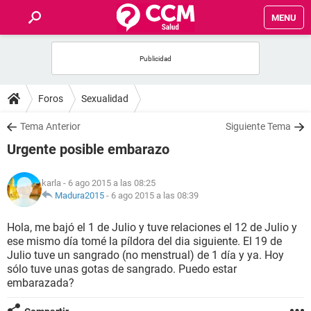
MENU
INICIO
FOROS
Foros
Sexualidad
SALUD
Tema Anterior
Siguiente Tema
Urgente posible embarazo
FAMILIA
karla
- 6 ago 2015 a las 08:25
NUTRICIÓN
Madura2015
-
6 ago 2015 a las 08:39
Hola, me bajó el 1 de Julio y tuve relaciones el 12 de Julio y
BIENESTAR
ese mismo día tomé la píldora del dia siguiente. El 19 de
Julio tuve un sangrado (no menstrual) de 1 día y ya. Hoy
SEXUALIDAD
sólo tuve unas gotas de sangrado. Puedo estar
embarazada?
GLOSARIO