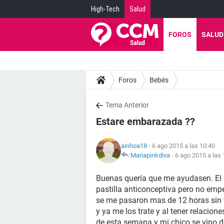
High-Tech
Salud
FOROS
SALUD
Foros
Bebés
Tema Anterior
Estare embarazada ??
ainhoa18
- 6 ago 2015 a las 10:40
Mariapinkdiva
-
6 ago 2015 a las 
Buenas quería que me ayudasen. El
pastilla anticonceptiva pero no empe
se me pasaron mas de 12 horas sin 
y ya me los trate y al tener relacion
de esta semana y mi chico se vino d