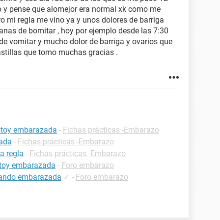
co y pense que alomejor era normal xk como me
ero mi regla me vino ya y unos dolores de barriga
nas de bomitar , hoy por ejemplo desde las 7:30
 de vomitar y mucho dolor de barriga y ovarios que
astillas que tomo muchas gracias .
estoy embarazada
-
Fichas prácticas -Embarazo
zada
-
Fichas prácticas -Embarazo
a regla
-
Fichas prácticas -Embarazo
estoy embarazada
-
Foro embarazo
estando embarazada
✓
-
Foro embarazo