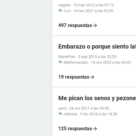
negrita
-
13 mar 2012 a las 07:12
Luz
-
14 nov 2021 a las 02:35
497 respuestas
Embarazo o porque siento lat
NaniePao
-
2 sep 2013 a las 22:29
Melfernandez
-
14 nov 2023 a las 04:42
19 respuestas
Me pican los senos y pezon
yami
-
26 oct 2011 a las 04:05
Adriana
-
5 dic 2018 a las 18:38
125 respuestas