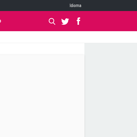
Idioma
O