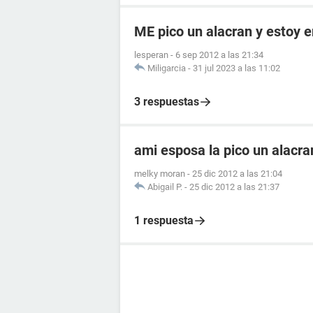
ME pico un alacran y estoy
lesperan
-
6 sep 2012 a las 21:34
Miligarcia
-
31 jul 2023 a las 11:02
3 respuestas
ami esposa la pico un alacr
melky moran
-
25 dic 2012 a las 21:04
Abigail P.
-
25 dic 2012 a las 21:37
1 respuesta