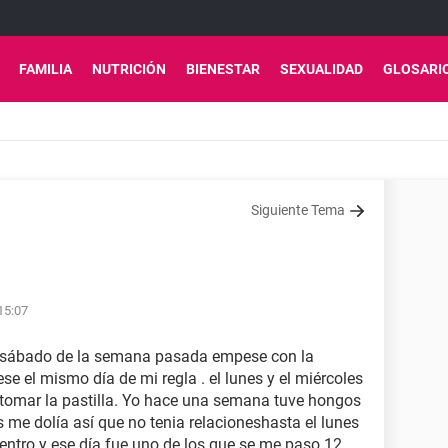
FAMILIA
NUTRICIÓN
BIENESTAR
SEXUALIDAD
GLOSARI
Siguiente Tema
15:07
 sábado de la semana pasada empese con la
se el mismo día de mi regla . el lunes y el miércoles
tomar la pastilla. Yo hace una semana tuve hongos
es me dolía así que no tenia relacioneshasta el lunes
entro y ese día fue uno de los que se me paso 12