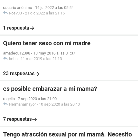
usuario anónimo
-
14 jul 2022 a las 05:54
Rosv33
-
21 dic 2022 a las 21:15
1 respuesta
Quiero tener sexo con mi madre
amadeou12398
-
18 may 2016 a las 01:37
betin
-
11 mar 2019 a las 21:13
23 respuestas
es posible embarazar a mi mama?
rogelio
-
7 sep 2020 a las 21:00
Hermanamayor
-
10 sep 2020 a las 20:40
7 respuestas
Tengo atracción sexual por mi mamá. Necesito