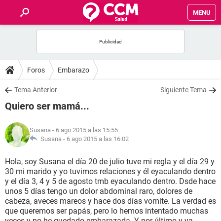
MENU
INICIO
FOROS
Foros
Embarazo
SALUD
Tema Anterior
Siguiente Tema
Quiero ser mamá...
FAMILIA
Susana
- 6 ago 2015 a las 15:55
NUTRICIÓN
Susana -
6 ago 2015 a las 16:02
Hola, soy Susana el día 20 de julio tuve mi regla y el día 29 y
BIENESTAR
30 mi marido y yo tuvimos relaciones y él eyaculando dentro
y el día 3, 4 y 5 de agosto tmb eyaculando dentro. Dsde hace
SEXUALIDAD
unos 5 días tengo un dolor abdominal raro, dolores de
cabeza, aveces mareos y hace dos días vomite. La verdad es
que queremos ser papás, pero lo hemos intentado muchas
GLOSARIO
veces y no he quedado embarazada. Y por último y ya