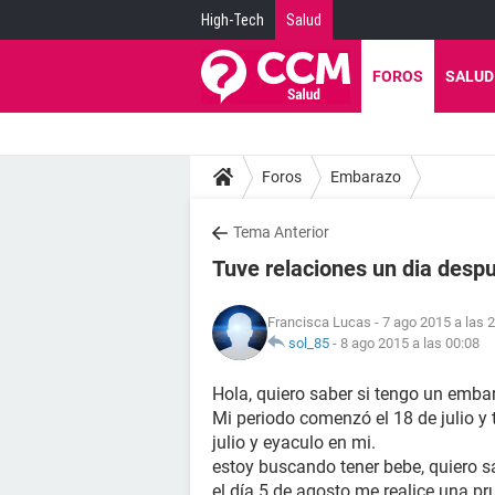
High-Tech
Salud
FOROS
SALUD
Foros
Embarazo
Tema Anterior
Tuve relaciones un dia despu
Francisca Lucas
- 7 ago 2015 a las 
sol_85
-
8 ago 2015 a las 00:08
Hola, quiero saber si tengo un emba
Mi periodo comenzó el 18 de julio y t
julio y eyaculo en mi.
estoy buscando tener bebe, quiero 
el día 5 de agosto me realice una pr