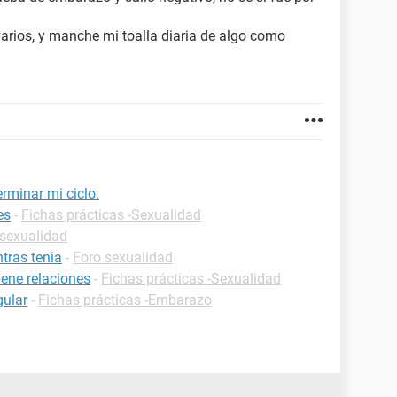
varios, y manche mi toalla diaria de algo como
rminar mi ciclo.
es
-
Fichas prácticas -Sexualidad
 sexualidad
tras tenia
-
Foro sexualidad
ene relaciones
-
Fichas prácticas -Sexualidad
gular
-
Fichas prácticas -Embarazo