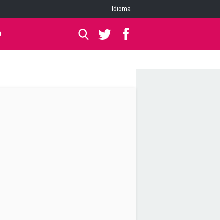
Idioma
O