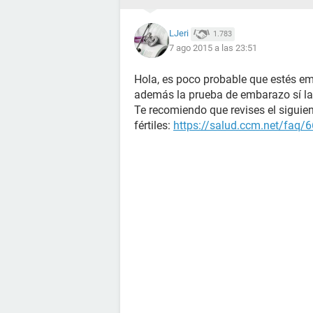
LJeri
1.783
7 ago 2015 a las 23:51
Hola, es poco probable que estés emb
además la prueba de embarazo sí la
Te recomiendo que revises el siguien
fértiles:
https://salud.ccm.net/faq/