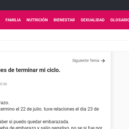
FAMILIA
NUTRICIÓN
BIENESTAR
SEXUALIDAD
GLOSARI
Siguiente Tema
es de terminar mi ciclo.
20:36
razo.
ermino el 22 de julio. tuve relaciones el dia 23 de
saber si puedo quedar embarazada.
ueba de embarazo y salio negativo, no se si fue por