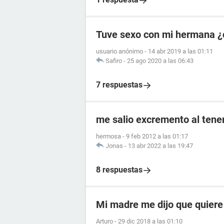
Tuve sexo con mi hermana ¿
usuario anónimo
-
14 abr 2019 a las 01:11
Safiro
-
25 ago 2020 a las 06:43
7 respuestas
me salio excremento al tener
hermosa
-
9 feb 2012 a las 01:17
Jonas
-
13 abr 2022 a las 19:47
8 respuestas
Mi madre me dijo que quiere
Arturo
-
29 dic 2018 a las 01:10