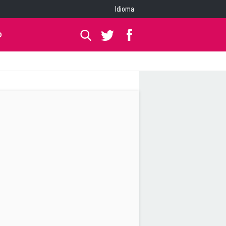
Idioma
O