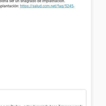
odrìa ser un snagrado de implatnacion.
plantación:
https://salud.ccm.net/faq/5245-