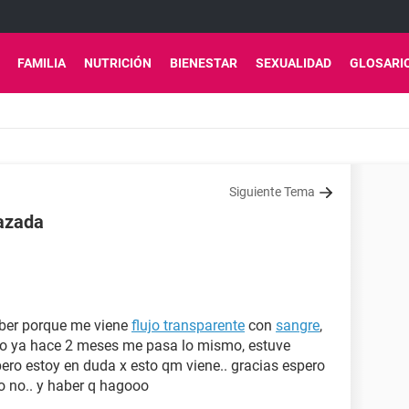
FAMILIA
NUTRICIÓN
BIENESTAR
SEXUALIDAD
GLOSARI
Siguiente Tema
razada
aber porque me viene
flujo transparente
con
sangre
,
ro ya hace 2 meses me pasa lo mismo, estuve
ero estoy en duda x esto qm viene.. gracias espero
o no.. y haber q hagooo