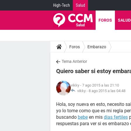
High-Tech
Salud
FOROS
SALUD
Foros
Embarazo
Tema Anterior
Quiero saber si estoy emba
vikky
- 7 ago 2015 a las 21:10
vikky -
8 ago 2015 a las 04:48
Hola, soy nueva en esto, necesito s
yo lo tome como que es mi regla pe
buscando
bebe
en mis
dias fertiles
p
respuestas para ver si es embarazo 