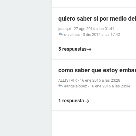
quiero saber si por medio de
jaacqui
-
27 ago 2014 a las 01:41
c-salinas
-
3 dic 2014 a las 17:42
3 respuestas
como saber que estoy embara
ALLISTAIR
-
16 ene 2015 a las 23:28
aangelalopez
-
16 ene 2015 a las 23:34
1 respuesta