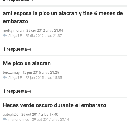
ami esposa la pico un alacran y tine 6 meses de
embarazo
melky moran
-
25 dic 2012 a las 21:04
Abigail P.
-
25 dic 2012 a las 21:37
1 respuesta
Me pico un alacran
terezamay
-
12 jun 2015 a las 21:25
Abigail P.
-
22 jun 2015 a las 15:35
1 respuesta
Heces verde oscuro durante el embarazo
cotopli2.0
-
26 oct 2017 a las 17:40
marlene-ines
-
29 oct 2017 a las 23:14