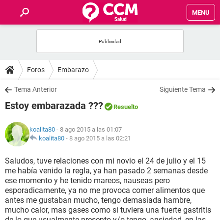
MENU
INICIO
FOROS
Foros
Embarazo
SALUD
Tema Anterior
Siguiente Tema
Estoy embarazada ???
Resuelto
FAMILIA
koalita80
- 8 ago 2015 a las 01:07
NUTRICIÓN
koalita80
-
8 ago 2015 a las 02:21
Saludos, tuve relaciones con mi novio el 24 de julio y el 15
BIENESTAR
me había venido la regla, ya han pasado 2 semanas desde
ese momento y he tenido mareos, nauseas pero
SEXUALIDAD
esporadicamente, ya no me provoca comer alimentos que
antes me gustaban mucho, tengo demasiada hambre,
mucho calor, mas gases como si tuviera una fuerte gastritis
GLOSARIO
de lo que usualmente presento y/o tengo, ansiedad, en las