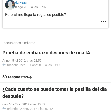
dailyzayn
8 ago 2015 a las 05:02
Pero si me llego la regla, es posible?
Discusiones similares
Prueba de embarazo despues de una IA
Anne
-
5 jul 2012 a las 02:59
marlene-ines
-
11 abr 2018 a las 01:17
39 respuestas
¿Cada cuanto se puede tomar la pastilla del día
después?
daniAC
-
2 dic 2012 a las 15:32
orlando
-
29 nov 2017 a las 07:12