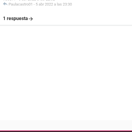
Paulacastro01
-
5 abr 2022 a las 23:30
1 respuesta