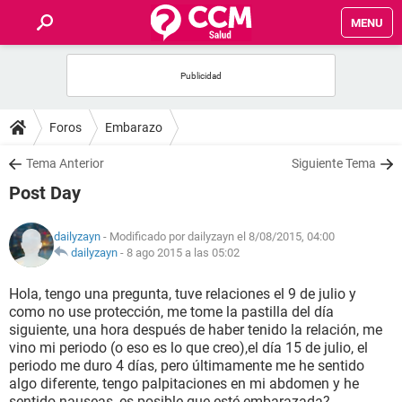
MENU
INICIO
FOROS
Foros
Embarazo
SALUD
Tema Anterior
Siguiente Tema
Post Day
FAMILIA
dailyzayn
- Modificado por dailyzayn el 8/08/2015, 04:00
NUTRICIÓN
dailyzayn
-
8 ago 2015 a las 05:02
Hola, tengo una pregunta, tuve relaciones el 9 de julio y
BIENESTAR
como no use protección, me tome la pastilla del día
siguiente, una hora después de haber tenido la relación, me
SEXUALIDAD
vino mi periodo (o eso es lo que creo),el día 15 de julio, el
periodo me duro 4 días, pero últimamente me he sentido
algo diferente, tengo palpitaciones en mi abdomen y he
GLOSARIO
sentido nauseas, es posible que esté embarazada?