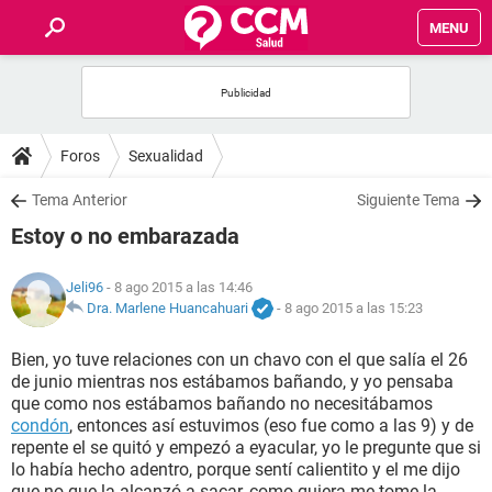
MENU
INICIO
FOROS
Foros
Sexualidad
SALUD
Tema Anterior
Siguiente Tema
Estoy o no embarazada
FAMILIA
Jeli96
- 8 ago 2015 a las 14:46
NUTRICIÓN
Dra. Marlene Huancahuari
-
8 ago 2015 a las 15:23
Bien, yo tuve relaciones con un chavo con el que salía el 26
BIENESTAR
de junio mientras nos estábamos bañando, y yo pensaba
que como nos estábamos bañando no necesitábamos
SEXUALIDAD
condón
, entonces así estuvimos (eso fue como a las 9) y de
repente el se quitó y empezó a eyacular, yo le pregunte que si
lo había hecho adentro, porque sentí calientito y el me dijo
GLOSARIO
que no que la alcanzó a sacar, como quiera me tome la