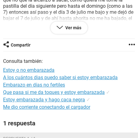
pastilla del día siguiente pero hasta el domingo (como a las
7) entonces así paso y el día 3 de julio me bajo y me dejó de
bajar el 7 de julio y de ahí hasta ahorita no me ha bajado, el
me dijo que me tomara un té de orégano para estimular mi
Ver más
periodo pero nada más me lo tome 2 noches y siento como
punzaditas en los
ovarios
y dolor en la espalda baja, pero
aún no me llega mi periodo ni nada.. Que hago?
Compartir
Consulta también:
Estoy o no embarazada
A los cuántos dias puedo saber si estoy embarazada
Embarazo en días no fertiles
Que pasa si me da toques y estoy embarazada
✓
Estoy embarazada y hago caca negra
✓
Me dio corriente conectando el cargador
1 respuesta