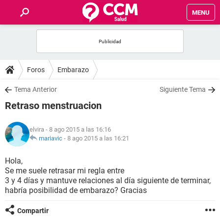
MENU
INICIO
FOROS
Foros
Embarazo
SALUD
Tema Anterior
Siguiente Tema
Retraso menstruacion
FAMILIA
elvira
- 8 ago 2015 a las 16:16
NUTRICIÓN
mariavic
-
8 ago 2015 a las 16:21
Hola,
BIENESTAR
Se me suele retrasar mi regla entre
3 y 4 días y mantuve relaciones al día siguiente de terminar,
SEXUALIDAD
habría posibilidad de embarazo? Gracias
Compartir
GLOSARIO