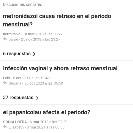
Discusiones similares
metronidazol causa retraso en el periodo
menstrual?
normita62
-
10 mar 2013 a las 03:27
pame
-
25 nov 2018 a las 21:27
6 respuestas
Infección vaginal y ahora retraso menstrual
Lois
-
5 oct 2011 a las 19:48
Susana
-
30 oct 2023 a las 06:50
37 respuestas
el papanicolau afecta el periodo?
SONIA LOERA
-
6 mar 2013 a las 22:29
Elizabeth
-
3 mar 2021 a las 00:55