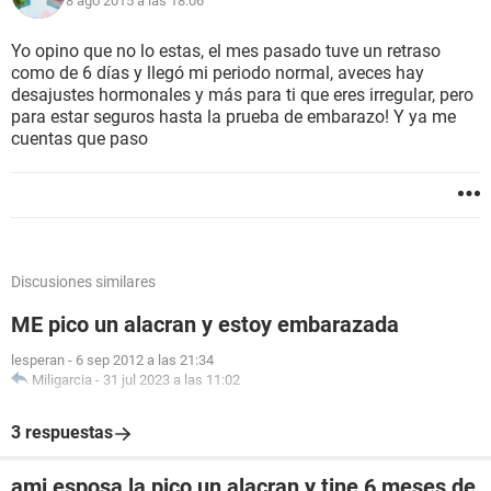
8 ago 2015 a las 18:06
Yo opino que no lo estas, el mes pasado tuve un retraso
como de 6 días y llegó mi periodo normal, aveces hay
desajustes hormonales y más para ti que eres irregular, pero
para estar seguros hasta la prueba de embarazo! Y ya me
cuentas que paso
Discusiones similares
ME pico un alacran y estoy embarazada
lesperan
-
6 sep 2012 a las 21:34
Miligarcia
-
31 jul 2023 a las 11:02
3 respuestas
ami esposa la pico un alacran y tine 6 meses de