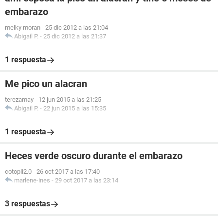
embarazo
melky moran
-
25 dic 2012 a las 21:04
Abigail P.
-
25 dic 2012 a las 21:37
1 respuesta
Me pico un alacran
terezamay
-
12 jun 2015 a las 21:25
Abigail P.
-
22 jun 2015 a las 15:35
1 respuesta
Heces verde oscuro durante el embarazo
cotopli2.0
-
26 oct 2017 a las 17:40
marlene-ines
-
29 oct 2017 a las 23:14
3 respuestas