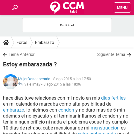
MENU
INICIO
FOROS
Foros
Embarazo
SALUD
Tema Anterior
Siguiente Tema
Estoy embarazada ?
FAMILIA
MujerDesesperada
- 8 ago 2015 a las 17:50
NUTRICIÓN
valelimay -
8 ago 2015 a las 18:06
hace dias tuve relaciones con mi novio en mis
dias fertiles
BIENESTAR
en mi calendario marcaba como alta posibilidad de
embarazo
, lo hicimos con
condon
y no duro mas de 5 min
SEXUALIDAD
ademas el no eyaculo y al terminar inflamos el condon y no
tenia ningun orificio ni nada el problema esque hoy cumplo
10 dias de retraso, cabe mensionar qe mi
menstruacion
es
GLOSARIO
irregular, hay alguna posibilidad de
estar embarazada
por el