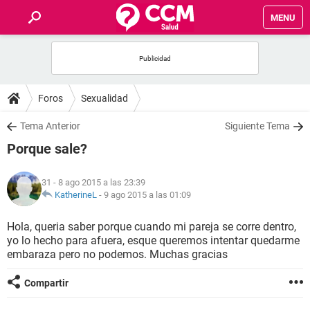
MENU
INICIO
FOROS
Foros
Sexualidad
SALUD
Tema Anterior
Siguiente Tema
Porque sale?
FAMILIA
31
- 8 ago 2015 a las 23:39
NUTRICIÓN
KatherineL
-
9 ago 2015 a las 01:09
Hola, queria saber porque cuando mi pareja se corre dentro,
BIENESTAR
yo lo hecho para afuera, esque queremos intentar quedarme
embaraza pero no podemos. Muchas gracias
SEXUALIDAD
Compartir
GLOSARIO