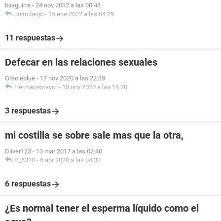
bxaguirre
-
24 nov 2012 a las 00:46
Juandiego
-
15 ene 2022 a las 04:29
11 respuestas
Defecar en las relaciones sexuales
Gracieblue
-
17 nov 2020 a las 22:39
Hermanamayor
-
18 nov 2020 a las 14:20
3 respuestas
mi costilla se sobre sale mas que la otra,
Diiver123
-
13 mar 2017 a las 02:40
P_6310
-
6 abr 2020 a las 04:32
6 respuestas
¿Es normal tener el esperma líquido como el