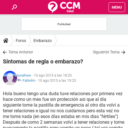
MENU
INICIO
FOROS
Foros
Embarazo
SALUD
Tema Anterior
Siguiente Tema
Síntomas de regla o embarazo?
FAMILIA
lunahwe
- 10 ago 2015 a las 18:20
NUTRICIÓN
Fabivlm
-
10 ago 2015 a las 19:23
Hola bueno tengo una duda tuve relaciones por primera vez
BIENESTAR
hace como un mes fue sin protección así que al día
siguiente tome la pastilla de emergencia al otro día volví a
SEXUALIDAD
tener relaciones e igual no nos cuidamos pero esta vez no
me tome nada (en esos días estaba en mis dias "fértiles")
Después de como 2 semanas volví a tener relaciones y tome
GLOSARIO
nuevamente la pastilla pero vomite un poco ( tal vez vomite