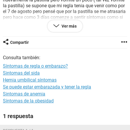
la pastilla) se supone que mi regla tenia que venir como por
el 7 de agosto pero pensé que por la pastilla se me atrasaria
pero hace como 3 días comenze a sentir síntomas como si
me fuera a venir la regla; dolor en los pechos, cansancio,
Ver más
fatiga, etc pero antes de esos síntomas eh tenido pocas
náuseas mareos, dolor de espalda, cabeza etc... Será que
viene la regla o será síntomas de embarazo?
Compartir
Consulta también:
Síntomas de regla o embarazo?
Sintomas del sida
Hernia umbilical síntomas
Se puede estar embarazada y tener la regla
Sintomas de anemia
Síntomas de la obesidad
1 respuesta