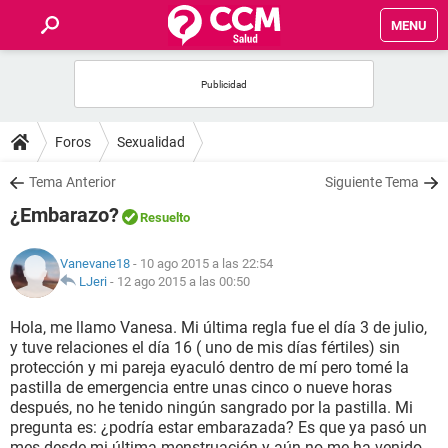
MENU
INICIO
FOROS
Foros
Sexualidad
SALUD
Tema Anterior
Siguiente Tema
¿Embarazo?
Resuelto
FAMILIA
Vanevane18
- 10 ago 2015 a las 22:54
NUTRICIÓN
LJeri
-
12 ago 2015 a las 00:50
Hola, me llamo Vanesa. Mi última regla fue el día 3 de julio,
BIENESTAR
y tuve relaciones el día 16 ( uno de mis días fértiles) sin
protección y mi pareja eyaculó dentro de mí pero tomé la
SEXUALIDAD
pastilla de emergencia entre unas cinco o nueve horas
después, no he tenido ningún sangrado por la pastilla. Mi
pregunta es: ¿podría estar embarazada? Es que ya pasó un
GLOSARIO
mes desde mi última menstruación y aún no me ha venido.