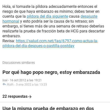
Hola, si tomaste la píldora adecuadamente entonces el
riesgo de que haya embarazo es mínimo; debes tener en
cuenta que la
píldora del día siguiente
causa
desajuste
hormonal
y esto podría ser la causa de tu retraso; sin
embargo, si tienes más de una semana de retraso deberías
realizarte la prueba de fracción beta de HCG para descartar
embarazo.
Revisa:
https://salud.ccm.net/faq/6797-como-actua-la-
pildora-del-dia-despues-o-pastilla-postday
Discusiones similares
Por qué hago popo negro, estoy embarazada
isai
-
16 oct 2012 a las 19:21
Ruth
-
3 ene 2022 a las 13:23
22 respuestas
Use la misma prueba de embarazo en dos