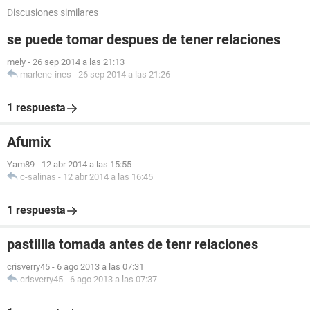
Discusiones similares
se puede tomar despues de tener relaciones
mely
-
26 sep 2014 a las 21:13
marlene-ines
-
26 sep 2014 a las 21:26
1 respuesta
Afumix
Yam89
-
12 abr 2014 a las 15:55
c-salinas
-
12 abr 2014 a las 16:45
1 respuesta
pastillla tomada antes de tenr relaciones
crisverry45
-
6 ago 2013 a las 07:31
crisverry45
-
6 ago 2013 a las 07:37