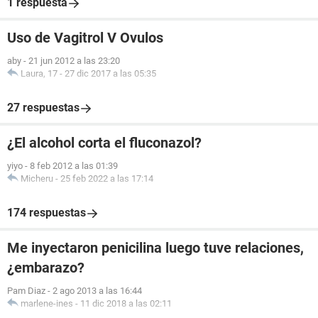
1 respuesta
Uso de Vagitrol V Ovulos
aby
-
21 jun 2012 a las 23:20
Laura, 17
-
27 dic 2017 a las 05:35
27 respuestas
¿El alcohol corta el fluconazol?
yiyo
-
8 feb 2012 a las 01:39
Micheru
-
25 feb 2022 a las 17:14
174 respuestas
Me inyectaron penicilina luego tuve relaciones,
¿embarazo?
Pam Diaz
-
2 ago 2013 a las 16:44
marlene-ines
-
11 dic 2018 a las 02:11