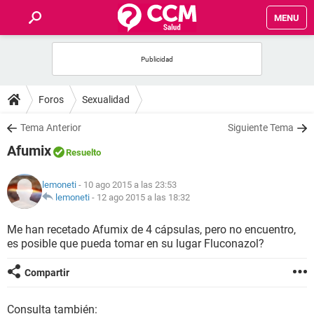
MENU
INICIO
FOROS
Foros
Sexualidad
SALUD
Tema Anterior
Siguiente Tema
Afumix
Resuelto
FAMILIA
lemoneti
- 10 ago 2015 a las 23:53
NUTRICIÓN
lemoneti
-
12 ago 2015 a las 18:32
Me han recetado Afumix de 4 cápsulas, pero no encuentro,
BIENESTAR
es posible que pueda tomar en su lugar Fluconazol?
SEXUALIDAD
Compartir
GLOSARIO
Consulta también: