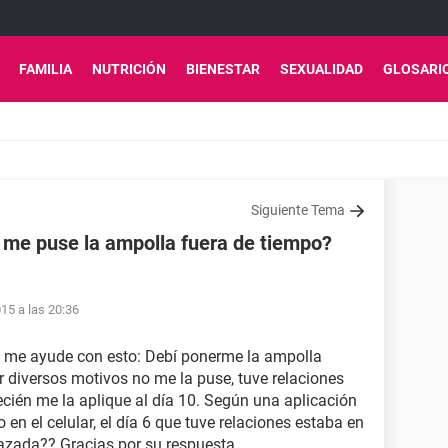
FAMILIA
NUTRICIÓN
BIENESTAR
SEXUALIDAD
GLOSARI
Siguiente Tema
 me puse la ampolla fuera de tiempo?
15 a las 20:36
e me ayude con esto: Debí ponerme la ampolla
r diversos motivos no me la puse, tuve relaciones
recién me la aplique al día 10. Según una aplicación
en el celular, el día 6 que tuve relaciones estaba en
razada?? Gracias por su respuesta.