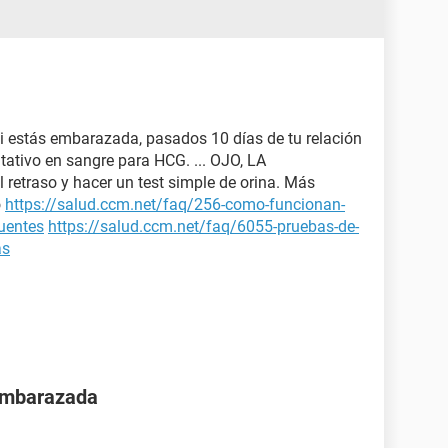
si estás embarazada, pasados 10 días de tu relación
tativo en sangre para HCG. ... OJO, LA
 retraso y hacer un test simple de orina. Más
o
https://salud.ccm.net/faq/256-como-funcionan-
cuentes
https://salud.ccm.net/faq/6055-pruebas-de-
as
 embarazada