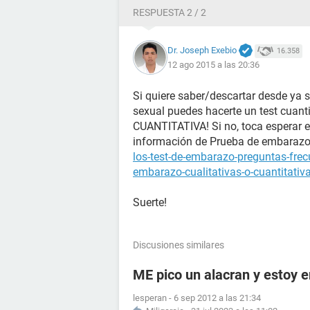
RESPUESTA 2 / 2
Dr. Joseph Exebio
16.358
12 ago 2015 a las 20:36
Si quiere saber/descartar desde ya 
sexual puedes hacerte un test cuanti
CUANTITATIVA! Si no, toca esperar el
información de Prueba de embaraz
los-test-de-embarazo-preguntas-fre
embarazo-cualitativas-o-cuantitativ
Suerte!
Discusiones similares
ME pico un alacran y estoy
lesperan
-
6 sep 2012 a las 21:34