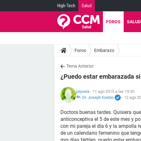
High-Tech
Salud
FOROS
SALUD
Foros
Embarazo
Tema Anterior
¿Puedo estar embarazada si
jolyvela
- 11 ago 2015 a las 19:50
Dr. Joseph Exebio
-
12 ago 20
Doctora buenas tardes. Quisiera qu
anticonceptiva el 5 de este mes y po
con mi pareja el día 6 y la ampolla 
de un calendario femenino que tengo 
mis días fértiles. puedo estar emba