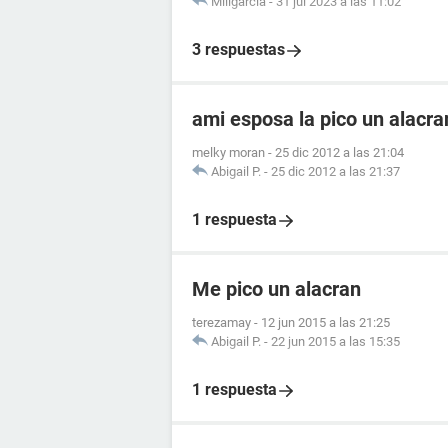
Miligarcia
-
31 jul 2023 a las 11:02
3 respuestas
ami esposa la pico un alacr
melky moran
-
25 dic 2012 a las 21:04
Abigail P.
-
25 dic 2012 a las 21:37
1 respuesta
Me pico un alacran
terezamay
-
12 jun 2015 a las 21:25
Abigail P.
-
22 jun 2015 a las 15:35
1 respuesta