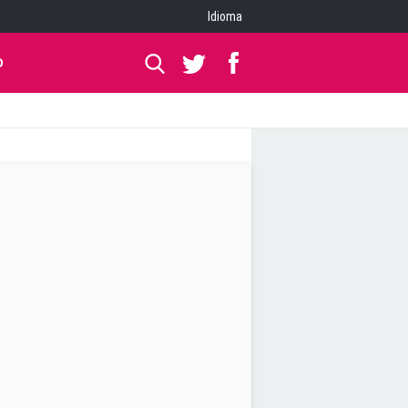
Idioma
O