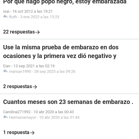
Por qué hago popo negro, estoy embarazada
isai
-
16 oct 2012 a las 19:21
Ruth
-
3 ene 2022 a las 13:23
22 respuestas
Use la misma prueba de embarazo en dos
ocasiones y la primera vez dió negativo y
Dan
-
13 sep 2021 a las 02:19
marsan1990
-
28 sep 2023 a las 09:26
2 respuestas
Cuantos meses son 23 semanas de embarazo .
Carolina271992
-
10 abr 2020 a las 00:43
Hermanamayor
-
10 abr 2020 a las 01:44
1 respuesta