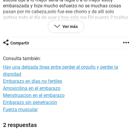
embarazada y hize mucho esfuerzo no se muchas cosas
pasan por mi cabeza,solo fue ese chorro y de allí solo
gotitas todo el día de ayer y hoy sólo me EH puesto 2 toallas
femeninas no mancho toda la toalla y sale la sangre
Ver más
solamente al ir a orinar así como pequeños chorritos y luego
me limpio y ya no hay tanta sangre.... alguien que me pueda
decir si es mi regla o que hago alguien que le haya pasado
Compartir
lo mismo? no quiero hacerme una prueba no quiero
desilucionarme ... la sangre que arrojo es obscurita no tan
Consulta también:
roja ....o en ratitos roja fresca ... alguien que me aconseje
algo?
Hay una delgada linea entre perder el orgullo y perder la
dignidad
Embarazo en días no fertiles
Amoxicilina en el embarazo
Menstruacion en el embarazo
Embarazo sin penetración
Fuerza muscular
2 respuestas