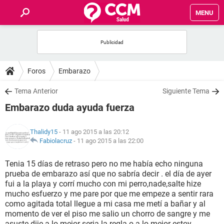
MENU
INICIO
FOROS
Foros
Embarazo
SALUD
Tema Anterior
Siguiente Tema
Embarazo duda ayuda fuerza
FAMILIA
Thalidy15
- 11 ago 2015 a las 20:12
NUTRICIÓN
Fabiolacruz
-
11 ago 2015 a las 22:00
Tenia 15 días de retraso pero no me había echo ninguna
BIENESTAR
prueba de embarazo así que no sabría decir . el día de ayer
fui a la playa y corrí mucho con mi perro,nade,salte hize
SEXUALIDAD
mucho esfuerzo y me pare por que me empeze a sentir rara
como agitada total llegue a mi casa me metí a bañar y al
momento de ver el piso me salio un chorro de sangre y me
GLOSARIO
asuste dije a lo mejor seria la regla o a lo mejor estoy