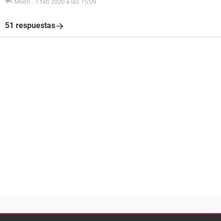
Moon
-
1 feb 2020 a las 15:09
51 respuestas