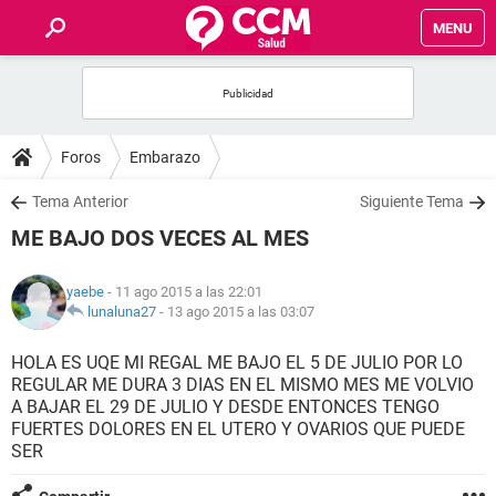
MENU
INICIO
FOROS
Foros
Embarazo
SALUD
Tema Anterior
Siguiente Tema
ME BAJO DOS VECES AL MES
FAMILIA
yaebe
- 11 ago 2015 a las 22:01
NUTRICIÓN
lunaluna27
-
13 ago 2015 a las 03:07
HOLA ES UQE MI REGAL ME BAJO EL 5 DE JULIO POR LO
BIENESTAR
REGULAR ME DURA 3 DIAS EN EL MISMO MES ME VOLVIO
A BAJAR EL 29 DE JULIO Y DESDE ENTONCES TENGO
SEXUALIDAD
FUERTES DOLORES EN EL UTERO Y OVARIOS QUE PUEDE
SER
GLOSARIO