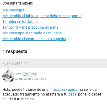
Consulta también:
Me preocupa
Me tiembla el labio superior debo preocuparme
Temblor en los labios
✓
Tengo 13 y me preocupa mi pene
Me preocupa el tamaño de mi pene
Me tiembla el centro del labio superior
✓
1 respuesta
RESPUESTA 1 / 1
LJeri
1.783
12 ago 2015 a las 05:03
Hola, puede tratarse de una
infección vaginal
, si se le da
adecuado tratamiento no afectará a tu
bebé
, por ello debes
acudir a tu médico.