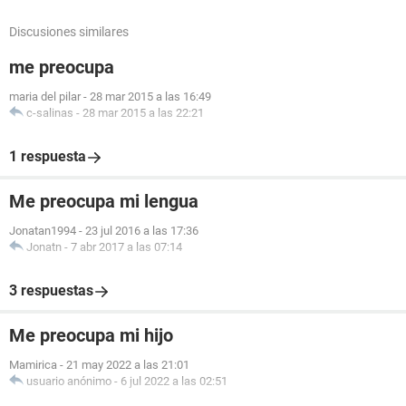
Discusiones similares
me preocupa
maria del pilar
-
28 mar 2015 a las 16:49
c-salinas
-
28 mar 2015 a las 22:21
1 respuesta
Me preocupa mi lengua
Jonatan1994
-
23 jul 2016 a las 17:36
Jonatn
-
7 abr 2017 a las 07:14
3 respuestas
Me preocupa mi hijo
Mamirica
-
21 may 2022 a las 21:01
usuario anónimo
-
6 jul 2022 a las 02:51