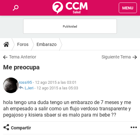
MENU
INICIO
FOROS
Foros
Embarazo
SALUD
Tema Anterior
Siguiente Tema
Me preocupa
FAMILIA
rossi95
- 12 ago 2015 a las 03:01
NUTRICIÓN
LJeri
-
12 ago 2015 a las 05:03
hola tengo una duda tengo un embarazo de 7 meses y me
BIENESTAR
ah empesado a salir como un flujo verdoso transparente y
pegajoso y kisiera sbaer si es malo para mi bebe ??
SEXUALIDAD
Compartir
GLOSARIO