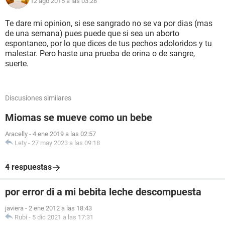
12 ago 2015 a las 03:28
Te dare mi opinion, si ese sangrado no se va por dias (mas
de una semana) pues puede que si sea un aborto
espontaneo, por lo que dices de tus pechos adoloridos y tu
malestar. Pero haste una prueba de orina o de sangre,
suerte.
Discusiones similares
Miomas se mueve como un bebe
Aracelly
-
4 ene 2019 a las 02:57
Lety
-
27 may 2023 a las 09:18
4 respuestas
por error di a mi bebita leche descompuesta
javiera
-
2 ene 2012 a las 18:43
Rubi
-
5 dic 2021 a las 17:31