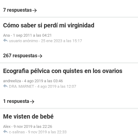
7 respuestas
Cómo saber si perdí mi virginidad
Ana
-
1 sep 2011 a las 04:21
usuario anónimo
-
25 ene 2023 a las 15:17
267 respuestas
Ecografia pélvica con quistes en los ovarios
andreeliza
-
4 ago 2019 a las 03:46
DRA. MARNET
-
4 ago 2019 a las 12:07
1 respuesta
Me visten de bebé
Alex
-
9 nov 2019 a las 22:26
c-salinas
-
9 nov 2019 a las 22:33