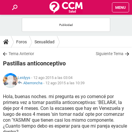
MENU
INICIO
FOROS
Foros
Sexualidad
SALUD
Tema Anterior
Siguiente Tema
Pastillas anticonceptivo
FAMILIA
Leidyys
- 12 ago 2015 a las 03:04
NUTRICIÓN
Aberroncha
-
12 ago 2015 a las 10:39
Hola, buenas noches. mi pregunta es yo comencé por
BIENESTAR
primera vez a tomar pastilla anticonceptivas: 'BELARA', la
deje por 4 meses. Con la escasees que hay en Venezuela y
SEXUALIDAD
luego de esos 4 meses 'sin tomar nada' opte por comenzar
con 'YASMIN' que tienen casi los mismo componente.
¿Cuanto tiempo debo es esperar para que mi pareja eyacule
GLOSARIO
dentro?