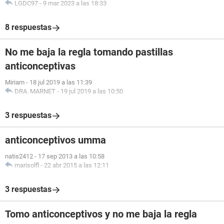
LGDC97
-
9 mar 2023 a las 18:33
8 respuestas
No me baja la regla tomando pastillas
anticonceptivas
Miriam
-
18 jul 2019 a las 11:39
DRA. MARNET
-
19 jul 2019 a las 10:50
3 respuestas
anticonceptivos umma
natis2412
-
17 sep 2013 a las 10:58
marisolfl
-
22 abr 2015 a las 12:11
3 respuestas
Tomo anticonceptivos y no me baja la regla