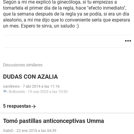
Según a mi me explicó la ginecóloga, si tu empiezas a
tomartela el primer día de la regla, hace "efecto inmediato",
que la semana después de la regla ya se podía, si era un día
aleatorio, a mi me dijo que lo conveniente sería que esperara
un mes. Espero te sirva, un saludo :)
Discusiones similares
DUDAS CON AZALIA
sandrews
-
7 abr 2014 a las 11:16
Bolboreta
-
15 sep 2023 a las 10:50
5 respuestas
Tomó pastillas anticonceptivas Umma
GabiD
-
22 ene 2018 a las 04:39