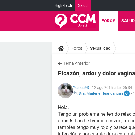
High-Tech
Salud
FOROS
SALUD
Foros
Sexualidad
Tema Anterior
Picazón, ardor y dolor vagina
Yesica93
- 12 ago 2015 a las 06:34
Dra. Marlene Huancahuari
-
1
Hola,
Tengo un problema he tenido relac
unos 5 dias he tenido picazón, ardor
tambien tengo muy rojo y parece qu
infección y por cuanto dura con trat