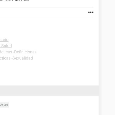
sario
 -Salud
ácticas -Definiciones
cticas -Sexualidad
29.005