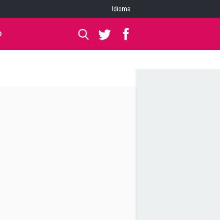
Idioma
O