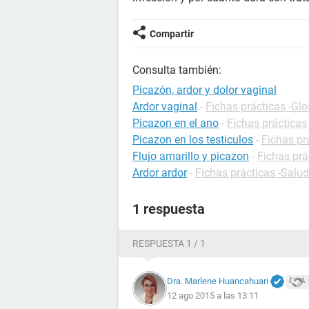
Compartir
Consulta también:
Picazón, ardor y dolor vaginal
Ardor vaginal
-
Fichas prácticas -Glo
Picazon en el ano
-
Fichas prácticas
Picazon en los testiculos
-
Fichas pr
Flujo amarillo y picazon
-
Fichas prá
Ardor ardor
-
Fichas prácticas -Salud
1 respuesta
RESPUESTA 1 / 1
Dra. Marlene Huancahuari
12 ago 2015 a las 13:11