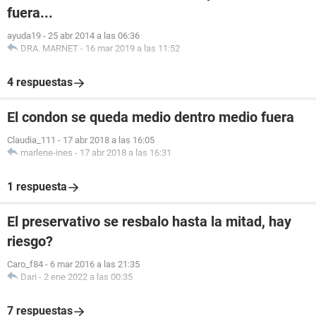
fuera...
ayuda19
-
25 abr 2014 a las 06:36
DRA. MARNET
-
16 mar 2019 a las 11:52
4 respuestas
El condon se queda medio dentro medio fuera
Claudia_111
-
17 abr 2018 a las 16:05
marlene-ines
-
17 abr 2018 a las 16:31
1 respuesta
El preservativo se resbalo hasta la mitad, hay
riesgo?
Caro_f84
-
6 mar 2016 a las 21:35
Dari
-
2 ene 2022 a las 00:35
7 respuestas