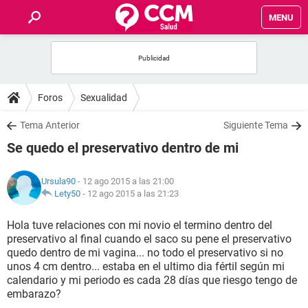
MENU
INICIO
FOROS
Foros
Sexualidad
SALUD
Tema Anterior
Siguiente Tema
Se quedo el preservativo dentro de mi
FAMILIA
Ursula90
- 12 ago 2015 a las 21:00
NUTRICIÓN
Lety50
-
12 ago 2015 a las 21:23
Hola tuve relaciones con mi novio el termino dentro del
BIENESTAR
preservativo al final cuando el saco su pene el preservativo
quedo dentro de mi vagina... no todo el preservativo si no
SEXUALIDAD
unos 4 cm dentro... estaba en el ultimo dia fértil según mi
calendario y mi periodo es cada 28 días que riesgo tengo de
embarazo?
GLOSARIO