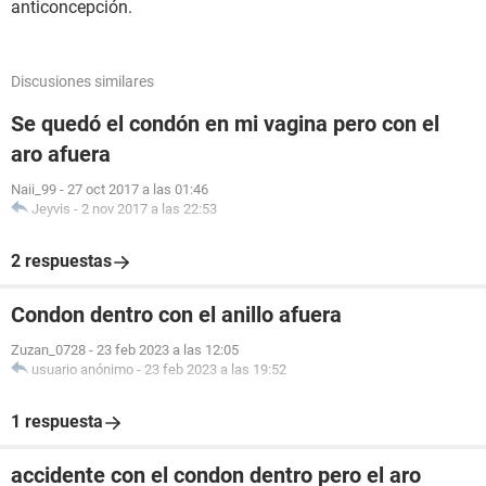
anticoncepción.
Discusiones similares
Se quedó el condón en mi vagina pero con el
aro afuera
Naii_99
-
27 oct 2017 a las 01:46
Jeyvis
-
2 nov 2017 a las 22:53
2 respuestas
Condon dentro con el anillo afuera
Zuzan_0728
-
23 feb 2023 a las 12:05
usuario anónimo
-
23 feb 2023 a las 19:52
1 respuesta
accidente con el condon dentro pero el aro