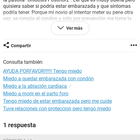
quisiera saber si podría estar embarazada y que síntomas
podría tener. Porque mi novio al intentar meter su pene otra
vez, se rompía el condon y solo por prevención me tome la
pastilla. Solo sáquenme de la duda por favor
Ver más
Como ultimo soy irregular, mi periodo por lo que eh
calculado es 28 o 29 de cada mes. Este mes de Agosto me
Compartir
bajo el 1, por cuestiones de estrés y eso
Consulta también:
AYUDA PORFAVOR!!!!!! Tengo miedo
Miedo a quedar embarazada con condón
Miedo a la ablación cardíaca
✓
Miedo a morir en el parto foro
Tengo miedo de estar embarazada pero me cuide
Tuve relaciones con proteccion pero tengo miedo
1 respuesta