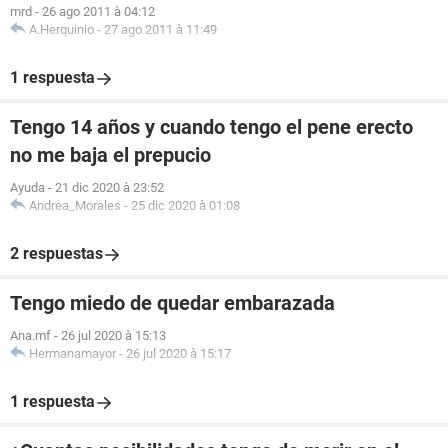
mrd
-
26 ago 2011 à 04:12
A.Herquinio
-
27 ago 2011 à 11:49
1 respuesta
Tengo 14 años y cuando tengo el pene erecto
no me baja el prepucio
Ayuda
-
21 dic 2020 à 23:52
Andrea_Morales
-
25 dic 2020 à 01:08
2 respuestas
Tengo miedo de quedar embarazada
Ana.mf
-
26 jul 2020 à 15:13
Hermanamayor
-
26 jul 2020 à 15:17
1 respuesta