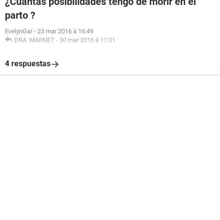
¿Cuantas posibilidades tengo de morir en el
parto ?
EvelynGar
-
23 mar 2016 à 16:49
DRA. MARNET
-
30 mar 2016 à 11:01
4 respuestas