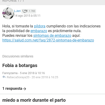
RÉPONSE 1 / 1
LJeri
1.783
14 ago 2015 à 05:11
Hola, si tomaste la
píldora
cumpliendo con las indicaciones
la posibilidad de
embarazo
es práctimente nula.
Puedes revisar los
síntomas de embarazo
aquí:
https://salud.ccm.net/faq/2872-sintomas-de-embarazo
Discusiones similares
Fobia a botargas
Fannyzama
-
5 ene 2018 à 10:16
RebecaSoraya20
-
20 ene 2018 à 16:25
1 respuesta
miedo a morir durante el parto