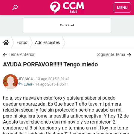
MENU
INICIO
FORUMS
Foros
Adolescentes
SALUD
Tema Anterior
Siguiente Tema
AYUDA PORFAVOR!!!!!! Tengo miedo
FAMILIA
JESSICA
- 13 ago 2015 à 01:41
NUTRICIÓN
LJeri
-
14 ago 2015 à 05:11
hola, soy nueva en este foro y quisiera saber si puedo
BIENESTAR
quedar embarazada. Es Que hace 1 año tuve mi primera
relación sexual y fue sin protección pero no acabo en mi,
SEXUALIDAD
pero ni siquiera tome la pastilla anticonceptiva. Y hoy 12 de
Agosto tuve relaciones con mi novio y se rompieron 2
condones el 3 si funciono y no termino en mi. Hoy me tome
GLOSARIO
la pastilla "Unidosis Postinor2". Leí que es muuy buena pero